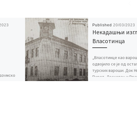
/2023
Published
20/03/2023
Некадашњи изг
Власотинца
„Власотинце као варо
одвојило се је од оста
турских вароши. Док Н
 друмско
Пирот, Лесковац и Вр
 се на
имају изглед турских
них
вароши, дотле се
анских
 економско
нинску