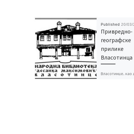
Published
20/03
Привредно-
географске
прилике
Власотинца
Власотинце, као
насеље , развило
једном од значај
попречних карав
путева, и то као
средиште за пла
област