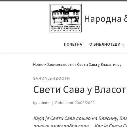
Skip to content
Народна 
ПОЧЕТНА
О БИБЛИОТЕЦИ
Home
»
Занимљивости
»
Свети Сава у Власотинцу
ЗАНИМЉИВОСТИ
Свети Сава у Власо
by
admin
|
Published
20/03/2023
Када је Свети Сава дошао на Власину, Вла
довека имају добра сира… Кад је Свети С