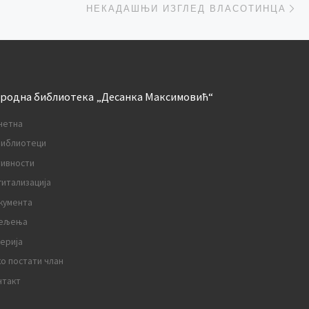
НЕКАДАШЊИ ИЗГЛЕД ВЛАСОТИНЦА
родна библиотека „Десанка Максимовић“
четна
библиотеци
тивности
гитализација
кумента
ељења
лерија
ко постати члан
нтакт