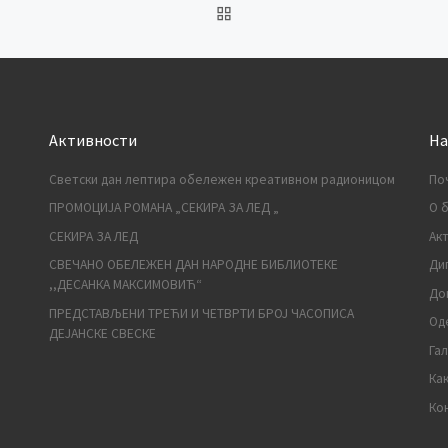
BACK TO POST LIST
Активности
На
Светски дан лептира обележен креативном радионицом
По
ПРОМОЦИЈА РОМАНА „СЕКИРА ЗА ЛЕД „
О 
СЕКИРА ЗА ЛЕД
Ак
СВЕЧАНО ОБЕЛЕЖЕН ДАН НАРОДНЕ БИБЛИОТЕКЕ
Ди
,,ДЕСАНКА МАКСИМОВИЋ“
До
ПРЕДСТАВЉЕНИ ТРЕЋИ И ЧЕТВРТИ БРОЈ ЧАСОПИСА
Од
ДЕЈАНСКЕ СВЕСКЕ
Га
Ка
Ко