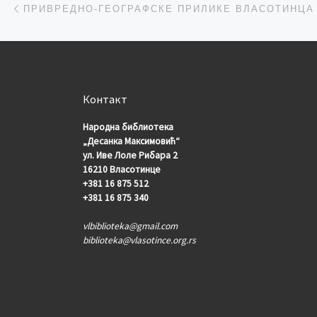
Post navigation
ПРИВРЕДНО-ГЕОГРАФСКЕ ПРИЛИКЕ ВЛАСОТИНЦА
Контакт
Народна библиотека
„Десанка Максимовић“
ул. Иве Лоле Рибара 2
16210 Власотинце
+381 16 875 512
+381 16 875 340
vlbiblioteka@gmail.com
biblioteka@vlasotince.org.rs