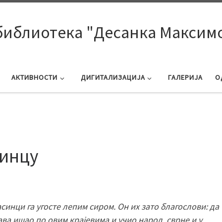
библиотека "Десанка Максим
АКТИВНОСТИ
ДИГИТАЛИЗАЦИЈА
ГАЛЕРИЈА
О
тинцу
синци га угосте лепим сиром. Он их зато благослови: да
ава ишао по овим крајевима и учио народ, сврне и у