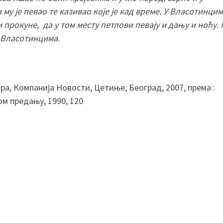
и му је певао те казивао које је кад време. У Власотинци
и прокуне, да у том месту петлови певају и дању и ноћу.
у Власотинцима.
ра, Компанија Новости, Цетиње, Београд, 2007, према :
м предању, 1990, 120