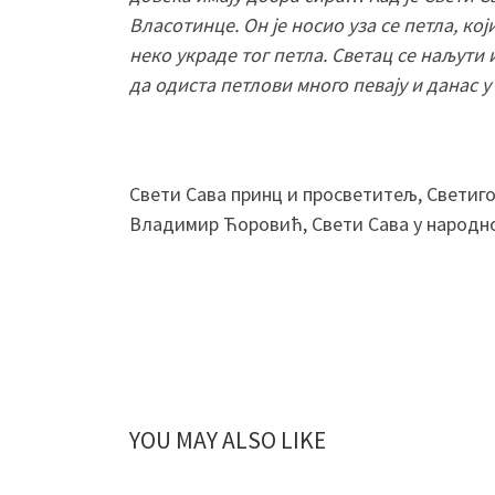
Власотинце. Он је носио уза се петла, кој
неко украде тог петла. Светац се наљути 
да одиста петлови много певају и данас 
Свети Сава принц и просветитељ, Светиго
Владимир Ћоровић, Свети Сава у народно
YOU MAY ALSO LIKE