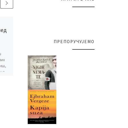
Published
20/03/2023
лед
Задругарство
ПРЕПОРУЧУЈЕМО
Почетак задругарства у
овим крајевима датира од
ш
1902. године…У то време
лих
Власотинчани ће бити
иш,
главни снабдевачи грожђем
ање
становништва у
Лесковачкој котлини. Да