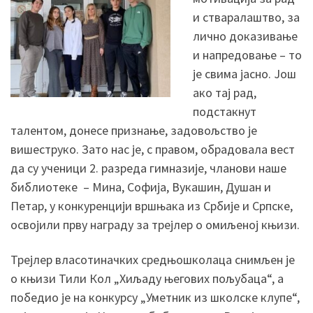
и стваралаштво, за
лично доказивање
и напредовање – то
је свима јасно. Још
ако тај рад,
подстакнут
талентом, донесе признање, задовољство је
вишеструко. Зато нас је, с правом, обрадовала вест
да су ученици 2. разреда гимназије, чланови наше
библиотеке – Мина, Софија, Вукашин, Душан и
Петар, у конкуренцији вршњака из Србије и Српске,
освојили прву награду за трејлер о омиљеној књизи.
Трејлер власотиначких средњошколаца снимљен је
о књизи Тили Кол „Хиљаду његових пољубаца“, а
победио је на конкурсу „Уметник из школске клупе“,