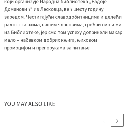
који организује Народна библиотека „Радоје
Домановић“ из Лесковца, већ шесту годину
заредом. Честитајући славодобитницима и делећи
радост са њима, нашим члановима, срећни смо и ми
из Библиотеке, јер смо том успеху допринели макар
мало – набавком добрих књига, њиховом
промоцијом и препорукама за читање.
YOU MAY ALSO LIKE