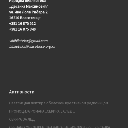
Народна библиотека
„Десанка Максимовић“
ул. Иве Лоле Рибара 2
16210 Власотинце
+381 16 875 512
+381 16 875 340
vlbiblioteka@gmail.com
biblioteka@vlasotince.org.rs
Активности
Светски дан лептира обележен креативном радионицом
ПРОМОЦИЈА РОМАНА „СЕКИРА ЗА ЛЕД „
СЕКИРА ЗА ЛЕД
СВЕЧАНО ОБЕЛЕЖЕН ДАН НАРОДНЕ БИБЛИОТЕКЕ ,,ДЕСАНКА