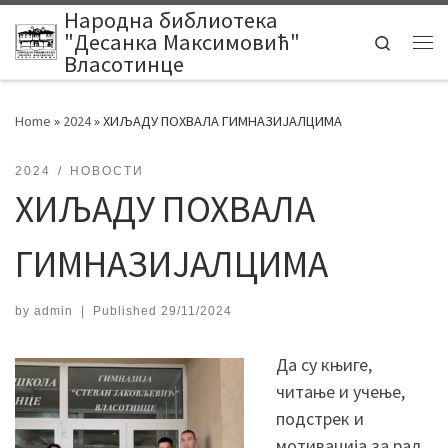
Народна библиотека
Skip to content
"Десанка Максимовић"
Search
Me
Власотинце
Home
»
2024
»
ХИЉАДУ ПОХВАЛА ГИМНАЗИЈАЛЦИМА
2024
НОВОСТИ
ХИЉАДУ ПОХВАЛА
ГИМНАЗИЈАЛЦИМА
by
admin
|
Published
29/11/2024
Да су књиге,
читање и учење,
подстрек и
мотивација за рад