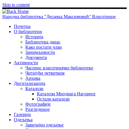
Skip to content
Народна библиотека "Десанка Максимовић" Власотинце
Почетна
О библиотеци
Историја
Библиотека данас
Како постати члан
Занимљивости
Документа
Активности
Часопис власотиначке библиотеке
Читајући четвртком
Архива
Дигитализација
Каталози
Каталози Миодрага Нагорног
Остали каталози
Фотографије
Разгледнице
Галерија
Одељења
Завичајно одељење