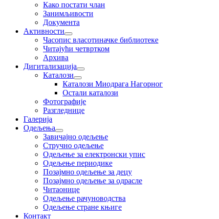
Како постати члан
Занимљивости
Документа
Активности
Часопис власотиначке библиотеке
Читајући четвртком
Архива
Дигитализација
Каталози
Каталози Миодрага Нагорног
Остали каталози
Фотографије
Разгледнице
Галерија
Одељења
Завичајно одељење
Стручно одељење
Одељење за електронски упис
Одељење периодике
Позајмно одељење за децу
Позајмно одељење за одрасле
Читаонице
Одељење рачуноводства
Одељење стране књиге
Контакт