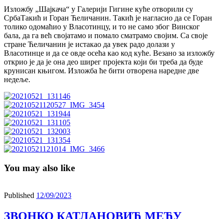
Изложбу „Шајкача“ у Галерији Гигине куће отворили су
СрбаТакић и Горан Ћеличанин. Такић је нагласио да се Горан
толико одомаћио у Власотинцу, и то не само због Винског
бала, да га већ својатамо и помало сматрамо својим. Са своје
стране Ћеличанин је истакао да увек радо долази у
Власотинце и да се овде осећа као код куће. Везано за изложбу
открио је да је она део ширег пројекта који би треба да буде
крунисан књигом. Изложба ће бити отворена наредне две
недеље.
You may also like
Published
12/09/2023
ЗВОНКО КАТЛАНОВИЋ МЕЂУ