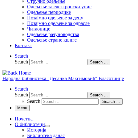
Стручно одељење
Одељење за електронски упис
Одељење периодике
Позајмно одељење за децу
Позајмно одељење за одрасле
Читаонице
Одељење рачуноводства
Одељење стране књиге
Контакт
Search
Search
Search …
Народна библиотека "Десанка Максимовић" Власотинце
Search
Search
Search …
Search
Search …
Menu
Почетна
О библиотеци
Историја
Библиотека данас