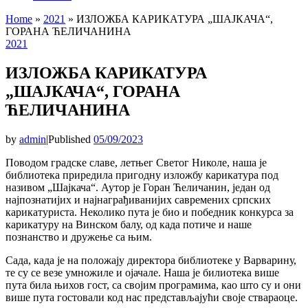
Home
»
2021
»
ИЗЛОЖБА КАРИКАТУРА „ШАЈКАЧА“,
ГОРАНА ЋЕЛИЧАНИНА
2021
ИЗЛОЖБА КАРИКАТУРА
„ШАЈКАЧА“, ГОРАНА
ЋЕЛИЧАНИНА
by
admin
|
Published
05/09/2023
Поводом градске славе, летњег Светог Николе, наша је
библиотека приредила пригодну изложбу карикатура под
називом „Шајкача“. Аутор је Горан Ћеличанин, један од
најпознатијих и најнаграђиванијих савремених српских
карикатуриста. Неколико пута је био и победник конкурса за
карикатуру на Винском балу, од када потиче и наше
познанство и дружење са њим.
Сада, када је на положају директора библиотеке у Варварину,
те су се везе умножиле и ојачале. Наша је билиотека више
пута била њихов гост, са својим програмима, као што су и они
више пута гостовали код нас представљајући своје ствараоце.