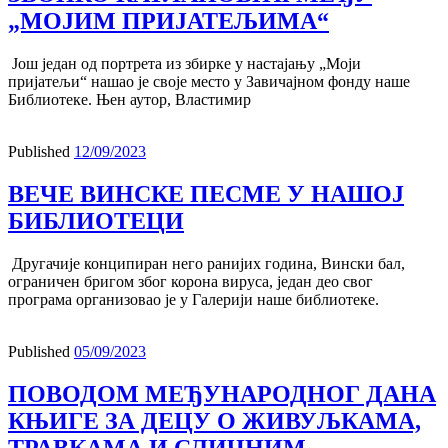
„МОЈИМ ПРИЈАТЕЉИМА“
Још један од портрета из збирке у настајању „Моји
пријатељи“ нашао је своје место у Завичајном фонду наше
Библиотеке. Њен аутор, Властимир
Published
12/09/2023
ВЕЧЕ ВИНСКЕ ПЕСМЕ У НАШОЈ
БИБЛИОТЕЦИ
Другачије конципиран него ранијих година, Вински бал,
ограничен бригом због корона вируса, један део свог
програма организовао је у Галерији наше библиотеке.
Published
05/09/2023
ПОВОДОМ МЕЂУНАРОДНОГ ДАНА
КЊИГЕ ЗА ДЕЦУ О ЖИВУЉКАМА,
ТРАВКАМА И СЛИЧНИМ