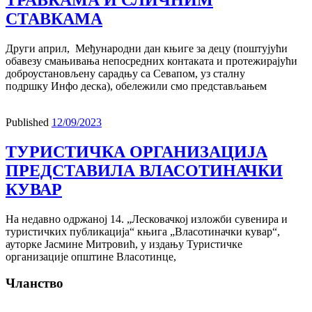
СТАВКАМА
Други април, Међународни дан књиге за децу (поштујући
обавезу смањивања непосредних контаката и протежирајући
доброустановљену сарадњу са Севапом, уз сталну
подршку Инфо деска), обележили смо представљањем
Published
12/09/2023
ТУРИСТИЧКА ОРГАНИЗАЦИЈА
ПРЕДСТАВИЛА ВЛАСОТИНАЧКИ
КУВАР
На недавно одржаној 14. „Лесковачкој изложби сувенира и
туристичких публикација“ књига „Власотиначки кувар“,
ауторке Јасмине Митровић, у издању Туристичке
организације општине Власотинце,
Чланство