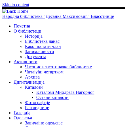
Skip to content
Народна библиотека "Десанка Максимовић" Власотинце
Почетна
О библиотеци
Историја
Библиотека данас
Како постати члан
Занимљивости
Документа
Активности
Часопис власотиначке библиотеке
Читајући четвртком
Архива
Дигитализација
Каталози
Каталози Миодрага Нагорног
Остали каталози
Фотографије
Разгледнице
Галерија
Одељења
Завичајно одељење