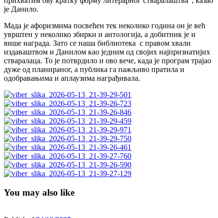
прихватим ову кратку форму литерарног стваралаштва“, казао
је Данило.
Мада је афоризмима посвећен тек неколико година он је већ
уврштен у неколико збирки и антологија, а добитник је и
више награда. Зато се наша библиотека с правом хвали
издаваштвом и Данилом као једним од својих најпризнатијих
стваралаца. То је потврдило и ово вече, када је програм трајао
дуже од планираног, а публика га пажљиво пратила и
одобравањима и аплаузима награђивала.
You may also like