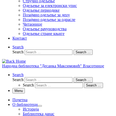
Стручно одељење
Одељење за електронски упис
Одељење периодике
Позајмно одељење за децу
Позајмно одељење за одрасле
Читаонице
Одељење рачуноводства
Одељење стране књиге
Контакт
Search
Search
Search …
Народна библиотека "Десанка Максимовић" Власотинце
Search
Search
Search …
Search
Search …
Menu
Почетна
О библиотеци
Историја
Библиотека данас