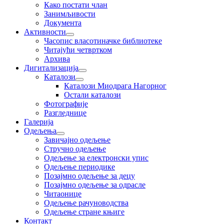
Како постати члан
Занимљивости
Документа
Активности
Часопис власотиначке библиотеке
Читајући четвртком
Архива
Дигитализација
Каталози
Каталози Миодрага Нагорног
Остали каталози
Фотографије
Разгледнице
Галерија
Одељења
Завичајно одељење
Стручно одељење
Одељење за електронски упис
Одељење периодике
Позајмно одељење за децу
Позајмно одељење за одрасле
Читаонице
Одељење рачуноводства
Одељење стране књиге
Контакт