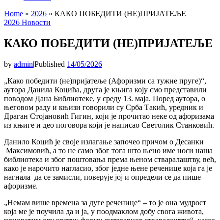
Home
»
2026
»
КАКО ПОБЕДИТИ (НЕ)ПРИЈАТЕЉЕ
2026
Новости
КАКО ПОБЕДИТИ (НЕ)ПРИЈАТЕЉЕ
by
admin
|
Published
14/05/2026
„Како победити (не)пријатеље (Афоризми са тужне пруге)“,
аутора Данила Коцића, друга је књига коју смо представили
поводом Дана Библиотеке, у среду 13. маја. Поред аутора, о
његовом раду и књизи говорили су Срба Такић, уредник и
Драган Стојановић Гигин, који је прочитао неке од афоризама
из књиге и део поговора који је написао Светолик Станковић.
Данило Коцић је своје излагање започео причом о Десанки
Максимовић, а то не само због тога што њено име носи наша
библиотека и због поштовања према њеном стваралаштву, већ,
како је нарочито нагласио, због једне њене реченице која га је
нагнала да се замисли, поверује јој и определи се да пише
афоризме.
„Немам више времена за дуге реченице“ – то је она мудрост
која ме је поучила да и ја, у поодмаклом добу свога живота,