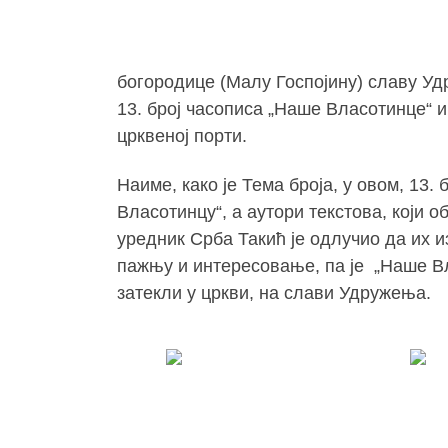
богородице (Малу Госпојину) славу У
13. број часописа „Наше Власотинце“ и
црквеној порти.
Наиме, како је Тема броја, у овом, 13.
Власотинцу“, а аутори текстова, који 
уредник Срба Такић је одлучио да их и
пажњу и интересовање, па је „Наше В
затекли у цркви, на слави Удружења.