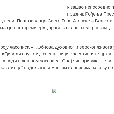
Изашао непосредно 
празник Рођења Прес
дружења Поштовалаца Свете Горе Атонске – Власоти
мао је претпремијеру управо за славском трпезом у
 броју часописа – „Обнова духовног и верског живота 
обрађивали ову тему, свештеници власотиначке цркве,
зненади поклоном часописа. Овај чин привукао је ве
ласотинце“ подељено и многим верницима који су се