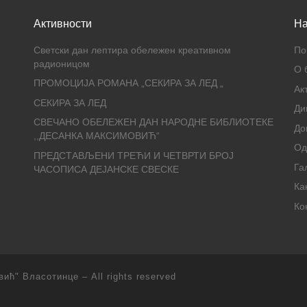
Активности
На
Светски дан лептира обележен креативном
По
радионицом
О 
ПРОМОЦИЈА РОМАНА „СЕКИРА ЗА ЛЕД „
Ак
СЕКИРА ЗА ЛЕД
Ди
СВЕЧАНО ОБЕЛЕЖЕН ДАН НАРОДНЕ БИБЛИОТЕКЕ
До
,,ДЕСАНКА МАКСИМОВИЋ“
О
ПРЕДСТАВЉЕНИ ТРЕЋИ И ЧЕТВРТИ БРОЈ
Га
ЧАСОПИСА ДЕЈАНСКЕ СВЕСКЕ
Ка
Ко
вић" Власотинце
– All rights reserved