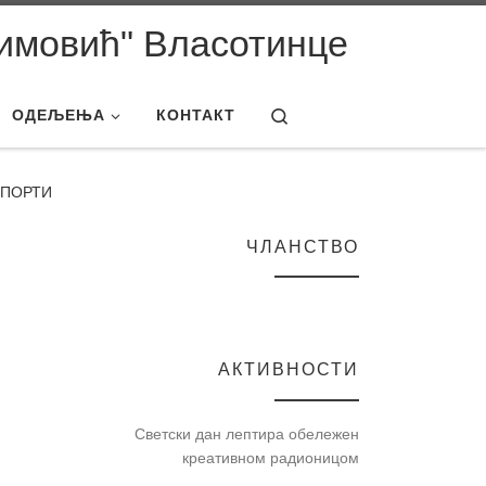
имовић" Власотинце
Search
ОДЕЉЕЊА
КОНТАКТ
 ПОРТИ
ЧЛАНСТВО
АКТИВНОСТИ
Светски дан лептира обележен
креативном радионицом