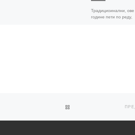
Традициоинални, ове
године пети по реду,
сусрети црнотравских
аутора, под називом
Црнотравска ората,
одржани су у сали
Библиотеке „Сестре
Стојановић“, која је
BACK TO POST LIST
ПРЕ