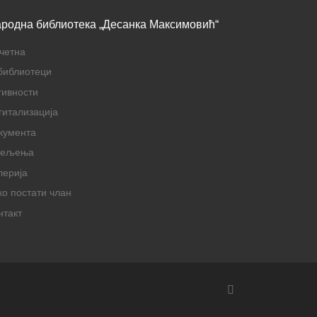
родна библиотека „Десанка Максимовић“
четна
библиотеци
тивности
гитализација
кумента
дељења
лерија
ко постати члан
нтакт