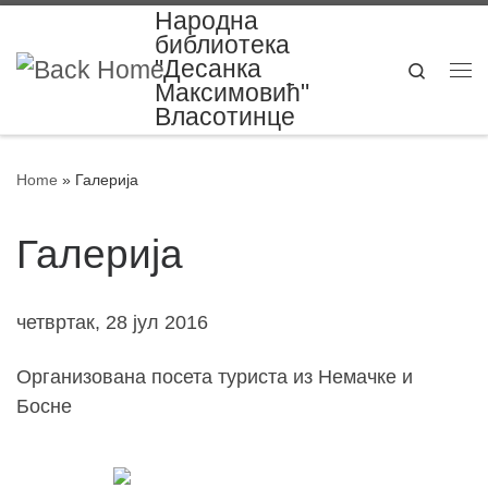
Народна
Skip to content
библиотека
"Десанка
Search
Me
Максимовић"
Власотинце
Home
»
Галерија
Галерија
четвртак, 28 јул 2016
Организована посета туриста из Немачке и
Босне