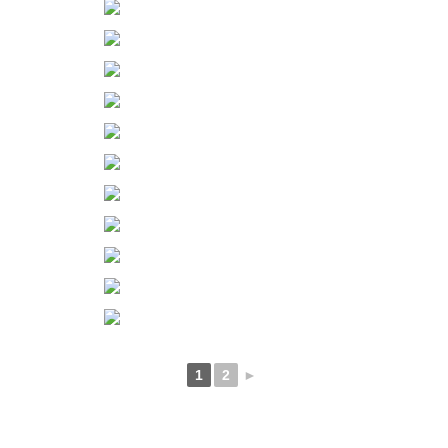
1
2
►