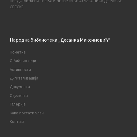
ПРЕДСТАВЉЕНИ ТРЕЋИ И ЧЕТВРТИ БРОЈ ЧАСОПИСА ДЕЈАНСКЕ
СВЕСКЕ
Народна библиотека „Десанка Максимовић“
Почетна
О библиотеци
Активности
Дигитализација
Документа
Одељења
Галерија
Како постати члан
Контакт