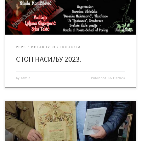
2023
ИСТАКНУТО
НОВОСТИ
СТОП НАСИЉУ 2023.
by
admin
Published
23/11/2023
Недавно је изашла из штампе књига Радивоја Радета Прикића
„Власотиначке приче из прошлости,” у издању наше
библиотеке. Мада он већ неколико година живи у Београду,