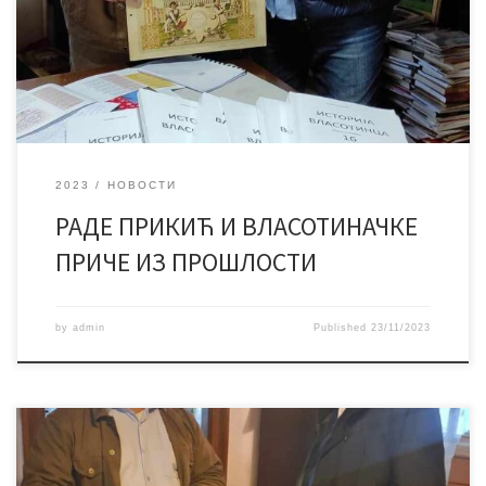
своје Власотинце носи у срцу, радо му се и често враћа.
Љубав према завичају потврђује и богатом документарном
грађом о њему, коју и даље употпуњује,
2023
НОВОСТИ
РАДЕ ПРИКИЋ И ВЛАСОТИНАЧКЕ
ПРИЧЕ ИЗ ПРОШЛОСТИ
by
admin
Published
23/11/2023