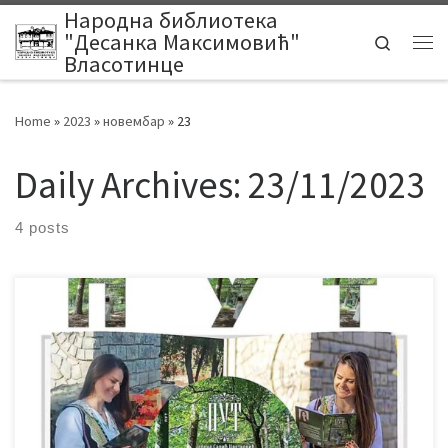
Народна библиотека
Skip to content
"Десанка Максимовић"
Search
Me
Власотинце
Home
»
2023
»
новембар
»
23
Daily Archives:
23/11/2023
4 posts