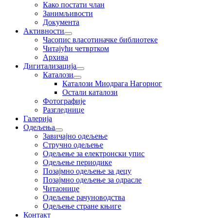
Како постати члан
Занимљивости
Документа
Активности
Часопис власотиначке библиотеке
Читајући четвртком
Архива
Дигитализација
Каталози
Каталози Миодрага Нагорног
Остали каталози
Фотографије
Разгледнице
Галерија
Одељења
Завичајно одељење
Стручно одељење
Одељење за електронски упис
Одељење периодике
Позајмно одељење за децу
Позајмно одељење за одрасле
Читаонице
Одељење рачуноводства
Одељење стране књиге
Контакт