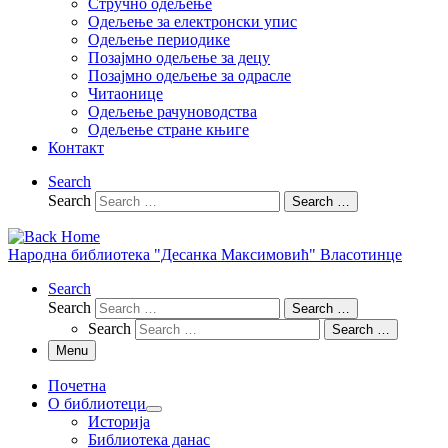
Стручно одељење
Одељење за електронски упис
Одељење периодике
Позајмно одељење за децу
Позајмно одељење за одрасле
Читаонице
Одељење рачуноводства
Одељење стране књиге
Контакт
Search
Search
Search …
Народна библиотека "Десанка Максимовић" Власотинце
Search
Search
Search …
Search
Search …
Menu
Почетна
О библиотеци
Историја
Библиотека данас