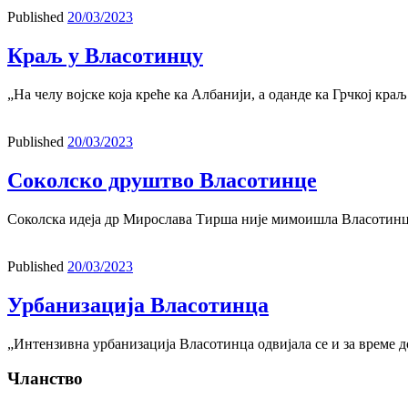
Published
20/03/2023
Краљ у Власотинцу
„На челу војске која креће ка Албанији, а оданде ка Грчкој кра
Published
20/03/2023
Соколско друштво Власотинце
Соколска идеја др Мирослава Тирша није мимоишла Власотинце 
Published
20/03/2023
Урбанизација Власотинца
„Интензивна урбанизација Власотинца одвијала се и за време 
Чланство