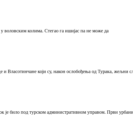
љ у воловским колима. Стегао га ишијас па не може да
и Власотинчане који су, након ослобођења од Турака, жељни сл
док је било под турском административном управом. Први урбани