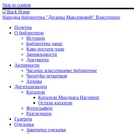
Skip to content
Народна библиотека "Десанка Максимовић" Власотинце
Почетна
О библиотеци
Историја
Библиотека данас
Како постати члан
Занимљивости
Документа
Активности
Часопис власотиначке библиотеке
Читајући четвртком
Архива
Дигитализација
Каталози
Каталози Миодрага Нагорног
Остали каталози
Фотографије
Разгледнице
Галерија
Одељења
Завичајно одељење