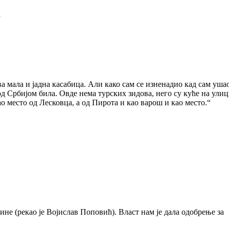
а
ква мала и јадна касабица. Али како сам се изненадио кад сам уша
под Србијом била. Овде нема турских зидова, него су куће на улици
 место од Лесковца, а од Пирота и као варош и као место.“
ине (рекао је Војислав Поповић). Власт нам је дала одобрење за