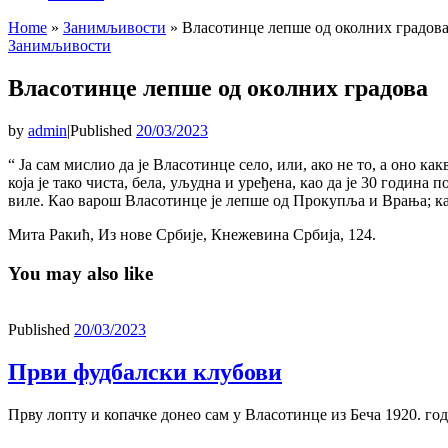
Home
»
Занимљивости
»
Власотинце лепше од околних градов
Занимљивости
Власотинце лепше од околних градова
by
admin
|
Published
20/03/2023
“ Ја сам мислио да је Власотинце село, или, ако не то, а оно ка
која је тако чиста, бела, уљудна и уређена, као да је 30 година 
виле. Као варош Власотинце је лепше од Прокупља и Врања; као
Мита Ракић, Из нове Србије, Кнежевина Србија, 124.
You may also like
Published
20/03/2023
Први фудбалски клубови
Прву лопту и копачке донео сам у Власотинце из Беча 1920. год