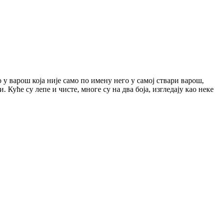
о у варош која није само по имену него у самој ствари варош,
. Куће су лепе и чисте, многе су на два боја, изгледају као неке