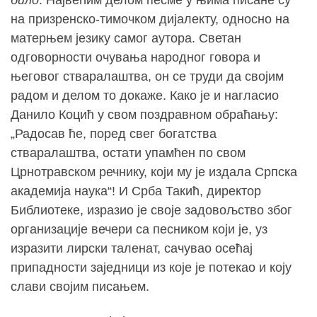
на призренско-тимочком дијалекту, односно на
матерњем језику самог аутора. Светан
одговорности очувања народног говора и
његовог стваралаштва, он се труди да својим
радом и делом то докаже. Како је и нагласио
Данило Коцић у свом поздравном обраћању:
„Радосав ће, поред свег богатства
стваралаштва, остати упамћен по свом
Црнотравском речнику, који му је издала Српска
академија наука“! И Срба Такић, директор
Библиотеке, изразио је своје задовољство због
организације вечери са песником који је, уз
изразити лирски таленат, сачувао осећај
припадности заједници из које је потекао и коју
слави својим писањем.