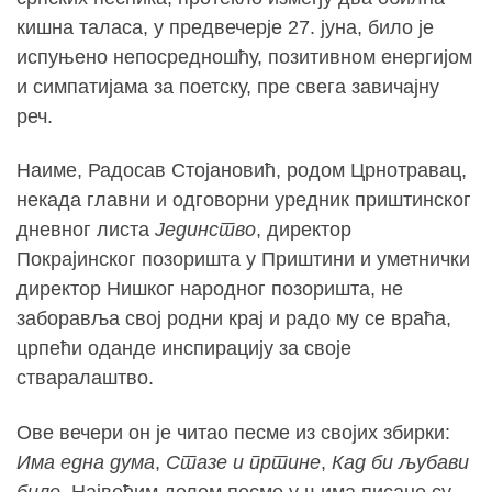
кишна таласа, у предвечерје 27. јуна, било је
испуњено непосредношћу, позитивном енергијом
и симпатијама за поетску, пре свега завичајну
реч.
Наиме, Радосав Стојановић, родом Црнотравац,
некада главни и одговорни уредник приштинског
дневног листа
Јединство
, директор
Покрајинског позоришта у Приштини и уметнички
директор Нишког народног позоришта, не
заборавља свој родни крај и радо му се враћа,
црпећи оданде инспирацију за своје
стваралаштво.
Ове вечери он је читао песме из својих збирки:
Има една дума
,
Стазе и пртине
,
Кад би љубави
било
. Највећим делом песме у њима писане су