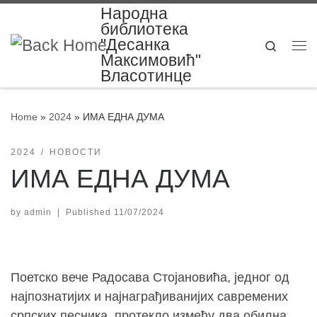
Народна
Skip to content
библиотека
"Десанка
Search
Me
Максимовић"
Власотинце
Home
»
2024
»
ИМА ЕДНА ДУМА
2024
НОВОСТИ
ИМА ЕДНА ДУМА
by
admin
|
Published
11/07/2024
Поетско вече Радосава Стојановића, једног од
најпознатијих и најнаграђиванијих савремених
српских песника, протекло између два обилна