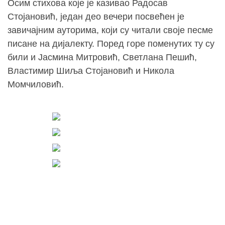
Осим стихова које је казивао Радосав
Стојановић, један део вечери посвећен је
завичајним ауторима, који су читали своје песме
писане на дијалекту. Поред горе поменутих ту су
били и Јасмина Митровић, Светлана Пешић,
Властимир Шиља Стојановић и Никола
Момчиловић.