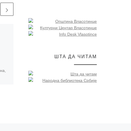
Published
11/07/2024
ЗА КОРАК БЛИЖЕ
КЊИЗИ
ШТА ДА ЧИТАМ
Пакете који су недавно
стигли на нашу адресу од
на,
пошиљаоца Дивац
фондације, отворили смо
чери
претходне недеље у
је
друштву гимназијалаца
Таре, Петра, Милана
ћи,