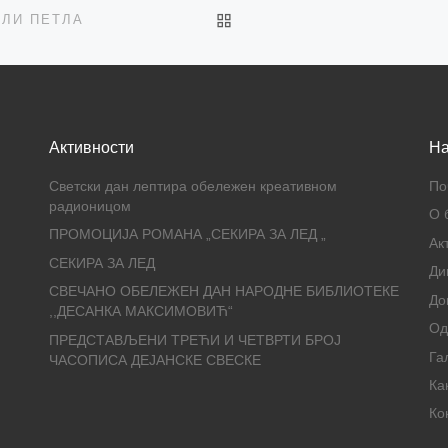
BACK TO POST LIST
АЛИ ПЕТЛА
Активности
На
Светски дан лептира обележен креативном
По
радионицом
О 
ПРОМОЦИЈА РОМАНА „СЕКИРА ЗА ЛЕД „
Ак
СЕКИРА ЗА ЛЕД
Ди
СВЕЧАНО ОБЕЛЕЖЕН ДАН НАРОДНЕ БИБЛИОТЕКЕ
До
,,ДЕСАНКА МАКСИМОВИЋ“
О
ПРЕДСТАВЉЕНИ ТРЕЋИ И ЧЕТВРТИ БРОЈ
Га
ЧАСОПИСА ДЕЈАНСКЕ СВЕСКЕ
Ка
Ко