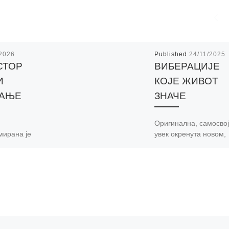
/2026
Published
24/11/2025
СТОР
ВИБЕРАЦИЈЕ
И
КОЈЕ ЖИВОТ
ВАЊЕ
ЗНАЧЕ
Оригинална, самосвој
мирана је
увек окренута новом,
 намењена
другачијем, ни ове ве
а. Овај
Ивана Краинчанић ни
ен је као
изневерила себе. У
ајно
Галерији „Миодраг
ање,
Нагорни“, у Гигиној ку
24.