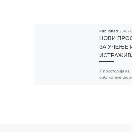
Published
25/02
НОВИ ПРО
ЗА УЧЕЊЕ 
ИСТРАЖИ
У просторијама
библиотеке фор
нова читаоница
свим корисницим
простор осмишљ
мирно и подстиц
окружење за чит
учење