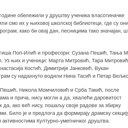
о године обележили у друштву ученика власотиначке
ли смо их у њиховој школској библиотеци, где су они
грам, како би овај дан, песницима тако значајан, ш
рагиша Поп-Илић и професори: Сузана Пешић, Тања М
. Уз њих и ученици: Марта Митровић, Тара Митровић
астасија Костић, Димитрије Јанковић, Вукан
грам су надахнуто водили Нина Тасић и Петар Вељко
 Пешић, Никола Момчиловић и Срба Такић, после
ама и прича, нису могли а да, хвалећи даровитост
х да, ако већ нису, пошаљу своје радове за збирку
еми. Било је и предлога да формирају драмску секциј
 активностима Културно-уметничког друштва.