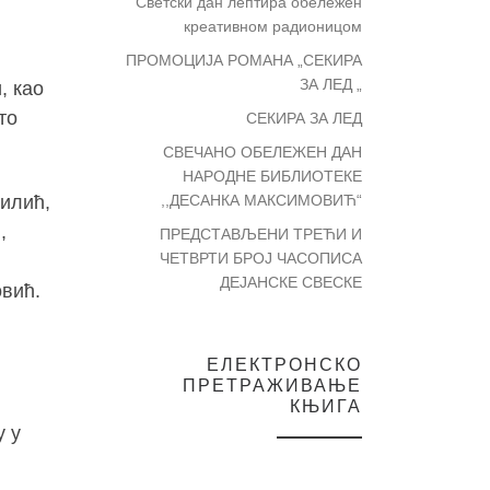
Светски дан лептира обележен
креативном радионицом
ПРОМОЦИЈА РОМАНА „СЕКИРА
ЗА ЛЕД „
, као
то
СЕКИРА ЗА ЛЕД
СВЕЧАНО ОБЕЛЕЖЕН ДАН
НАРОДНЕ БИБЛИОТЕКЕ
илић,
,,ДЕСАНКА МАКСИМОВИЋ“
,
ПРЕДСТАВЉЕНИ ТРЕЋИ И
ЧЕТВРТИ БРОЈ ЧАСОПИСА
ДЕЈАНСКЕ СВЕСКЕ
вић.
ЕЛЕКТРОНСКО
ПРЕТРАЖИВАЊЕ
КЊИГА
у у