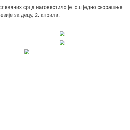
аспеваних срца наговестило је још једно скорашње
зије за децу, 2. априла.