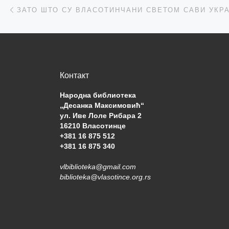
Post navigation
Previous post
ЗАТО ШТО СУ ВЛАСОТИНЧАНИ СВЕТОМ САВИ УКР
Контакт
Народна библиотека
„Десанка Максимовић“
ул. Иве Лоле Рибара 2
16210 Власотинце
+381 16 875 512
+381 16 875 340
vlbiblioteka@gmail.com
biblioteka@vlasotince.org.rs