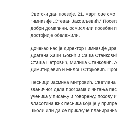
Светски дан поезије, 21. март, ове см
гимназије „Стеван Јаковљевић.” Посети
добри домаћини, осмислили посебан про
достојније обележили.
Дочекао нас је директор Гимназије Д
Драгана Хаџи Ђокић и Саша Станковић
Сташа Петровић, Милица Станковић, Ан
Димитирјевић и Милош Стојковић. Про
Песници Јасмина Митровић, Светлана
званичног дела програма и читања пес
ученика у писању и говорењу, позову и
власотиначких песника која је у припр
школи или да се прикључе планираним