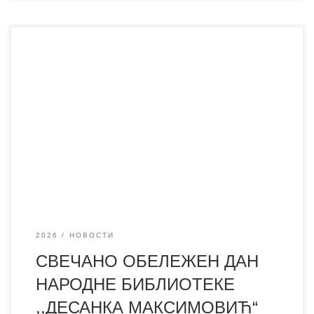
Поводом Дана библиотеке окупили смо бројне госте,
сараднике, пријатеље библиотеке, ученике, наставнике и
љубитеље књиге како бисмо заједно прославили 132
године постојања и рада наше установе. Током
свечаности подсетили смо се значаја који библиотека
има у културном и просветном животу нашег града, али
и свих активности које смо реализовали током
2026
НОВОСТИ
СВЕЧАНО ОБЕЛЕЖЕН ДАН
НАРОДНЕ БИБЛИОТЕКЕ
,,ДЕСАНКА МАКСИМОВИЋ“