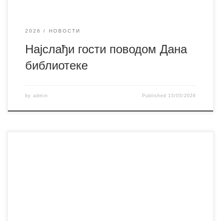
2026
НОВОСТИ
Најслађи гости поводом Дана
библиотеке
by
admin
Published
15/05/2026
„Како победити (не)пријатеље (Афоризми са тужне
пруге)“, аутора Данила Коцића, друга је књига коју смо
представили поводом Дана Библиотеке, у среду 13. маја.
Поред аутора, о његовом раду и књизи говорили су Срба
Такић, уредник и Драган Стојановић Гигин, који је
прочитао неке од афоризама из књиге и део поговора