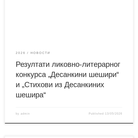
основних и средњих школа под називом „Десанкини
шешири“ и „Стихови из Десанкиних шешира“. Конкурс је
трајао од 1. до 10. маја, а ове године имао је регионални
карактер, окупивши велики број младих стваралаца
2026
НОВОСТИ
Резултати ликовно-литерарног
конкурса „Десанкини шешири“
и „Стихови из Десанкиних
шешира“
by
admin
Published
13/05/2026