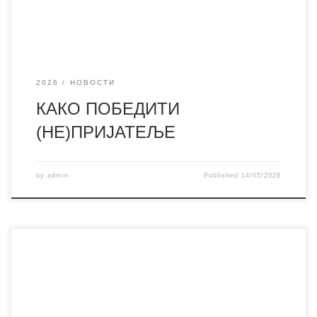
2026
НОВОСТИ
КАКО ПОБЕДИТИ
(НЕ)ПРИЈАТЕЉЕ
by
admin
Published
14/05/2026
Поводом обележавања Дана библиотеке, који се
традиционално обележава 16. маја, библиотека је
организовала ликовно-литерарни конкурс за ученике