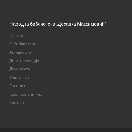
Народна библиотека „Десанка Максимовић“
Почетна
О библиотеци
Активности
Дигитализација
Документа
Одељења
Галерија
Како постати члан
Контакт