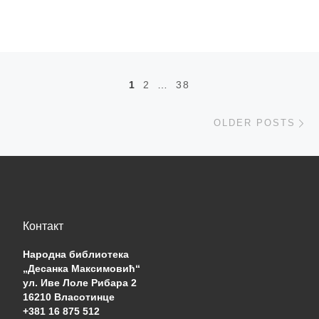
Posts navigation
1
2
…
38
Ol
OLDER POSTS
Контакт
Народна библиотека
„Десанка Максимовић“
ул. Иве Лоле Рибара 2
16210 Власотинце
+381 16 875 512