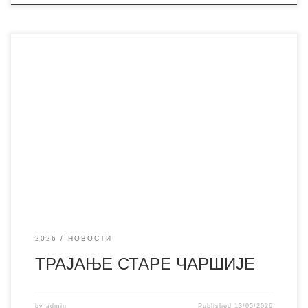
„’Трајање старе чаршије (Градитељско наслеђе
Власотинца)’ је књига коју смо успели да одштампамо
захваљујући подршци локалне самоуправе, која је имала
разумевања за пројекат којим смо конкурисали
претходне године. Сам рад на књизи, истраживање,
избор мотива, писање, фотографије, скице и цртежи,
тумачења и коментари, дела су стручног тима Завода за
заштиту
2026
НОВОСТИ
ТРАЈАЊЕ СТАРЕ ЧАРШИЈЕ
by
admin
Published
13/05/2026