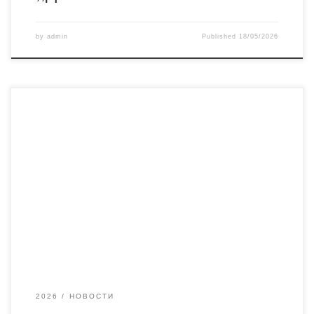
by
admin
Published
18/05/2026
Трећа публикација, која је представљена у четвртак 14.
маја, у оквиру обележавања Дана Билиотеке, био је
часопис Дејанске свеске. Заједничко издање наше
установе и Удружења Дејанаца, привукло је, као што се и
очекивало, велику пажњу. Представљени су трећи и
четврти број, а о њима су говорили уредници Владан
Вучић и
2026
НОВОСТИ