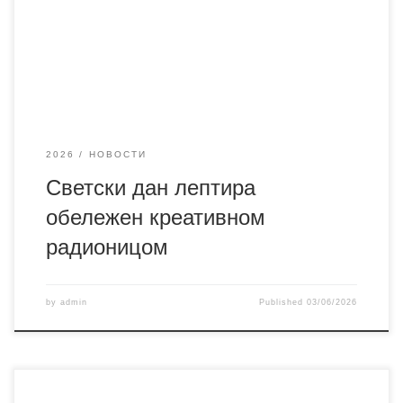
радионице су имали прилику да, користећи колаж папир,
фломастере, темпере, водене боје и друге креативне
материјале, израђују и украшавају шарене лептире.
Поред ликовног
2026
НОВОСТИ
Светски дан лептира
обележен креативном
радионицом
by
admin
Published
03/06/2026