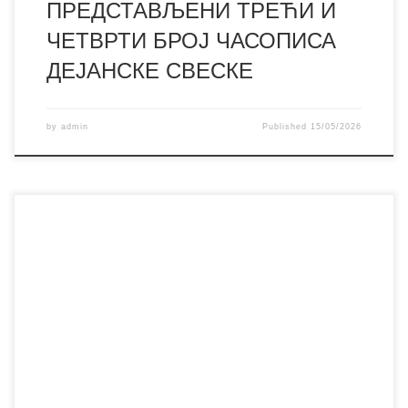
ПРЕДСТАВЉЕНИ ТРЕЋИ И
ЧЕТВРТИ БРОЈ ЧАСОПИСА
ДЕЈАНСКЕ СВЕСКЕ
by
admin
Published
15/05/2026
Поводом обележавања Дана библиотеке, имали смо
част и велико задовољство да угостимо наше најмлађе и
најслађе госте – ученике првог разреда Основних школа
„Синиша Јанић“ и „8. октобар“, као и издвојеног
одељења из Орашја. За неке од њих ово је био први
сусрет са библиотеком, полицама испуњеним књигама,
причама, маштом