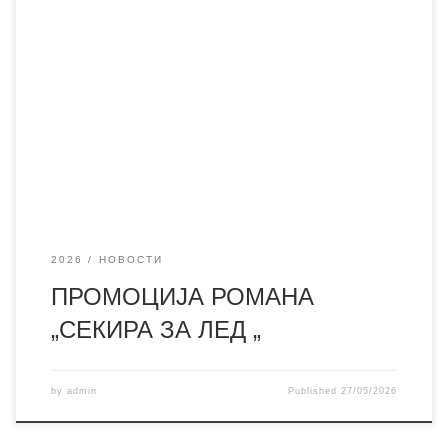
Синоћ је у галерији библиотеке „Миодраг Нагорни“
(Гигина кућа) промовисан нови роман „Секира за лед“
ауторке Снежане Јанковић. Књига доноси дубоку и
емотивну причу о две потпуно различите жене које
долазе из различитих светова, али чије се судбине
укрштају у заједничкој борби за живот. Ауторка кроз
њихове ликове храбро проговара
2026
НОВОСТИ
ПРОМОЦИЈА РОМАНА
„СЕКИРА ЗА ЛЕД „
by
admin
Published
27/05/2026