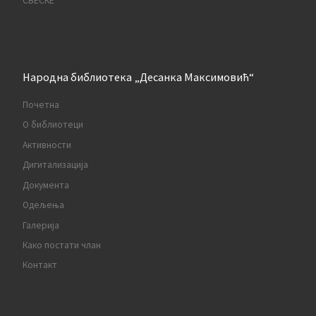
СВЕСКЕ
Народна библиотека „Десанка Максимовић“
Почетна
О библиотеци
Активности
Дигитализација
Документа
Одељења
Галерија
Како постати члан
Контакт