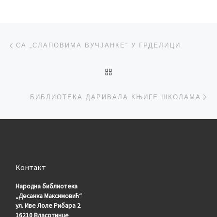
Post navigation
Previous post
СА „СЛАПОВИМА ВУЧЈАНКЕ“ У ГРДЕЛИЦИ
BACK TO POST LIST
Ne
БИБЛИОТЕКА ДАРИВАЛА КЊИГЕ ШКОЛАМА
Контакт
Народна библиотека
„Десанка Максимовић“
ул. Иве Лоле Рибара 2
16210 Власотинце