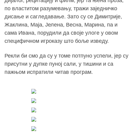
дијалог, рецитацију и филм, јер та њена проза,
по властитом разумевању, тражи заједничко
дисање и сагледавање. Зато су се Димитрије,
Жаклина, Маја, Јелена, Весна, Марина, па и
сама Ивана, порудили да своје улоге у овом
специфичном игроказу што боље изведу.
Рекли би смо да су у томе потпуно успели, јер су
присутни у дупке пуној сали, у тишини и са
пажњом испратили читав програм.