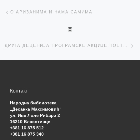
Post navigation
Previous post
О АРИЗАНИМА И НАМА САМИМА
BACK TO POST LIST
Ne
ДРУГА ДЕЦЕНИЈА ПРОГРАМСКЕ АКЦИЈЕ ПОЕТСКОМ РЕЧЈУ СТОП НАСИЉУ НАД ЖЕНАМА
Контакт
Народна библиотека
„Десанка Максимовић“
ул. Иве Лоле Рибара 2
16210 Власотинце
+381 16 875 512
+381 16 875 340