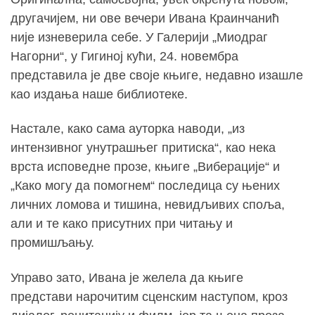
другачијем, ни ове вечери Ивана Краинчанић
није изневерила себе. У Галерији „Миодраг
Нагорни“, у Гигиној кући, 24. новембра
представила је две своје књиге, недавно изашле
као издања наше библиотеке.
Настале, како сама ауторка наводи, „из
интензивног унутрашњег притиска“, као нека
врста исповедне прозе, књиге „Виберације“ и
„Како могу да помогнем“ последица су њених
личних ломова и тишина, невидљивих споља,
али и те како присутних при читању и
промишљању.
Управо зато, Ивана је желела да књиге
представи нарочитим сценским наступом, кроз