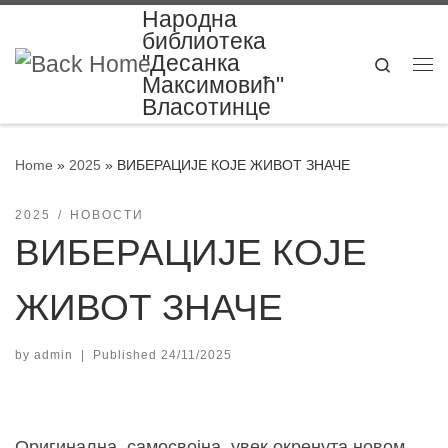
Народна
Skip to content
библиотека
"Десанка
Search
Me
Максимовић"
Власотинце
Home
»
2025
»
ВИБЕРАЦИЈЕ КОЈЕ ЖИВОТ ЗНАЧЕ
2025
НОВОСТИ
ВИБЕРАЦИЈЕ КОЈЕ
ЖИВОТ ЗНАЧЕ
by
admin
|
Published
24/11/2025
Оригинална, самосвојна, увек окренута новом,