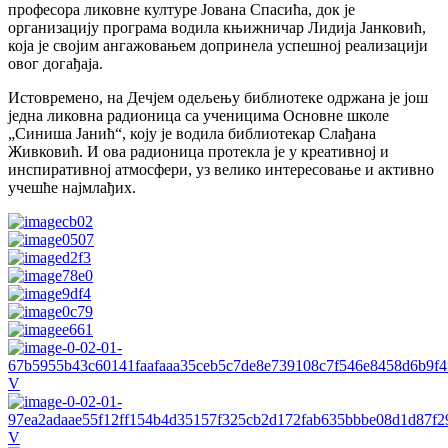
професора ликовне културе Јована Спасића, док је
организацију програма водила књижничар Лидија Јанковић,
која је својим ангажовањем допринела успешној реализацији
овог догађаја.
Истовремено, на Дечјем одељењу библиотеке одржана је још
једна ликовна радионица са ученицима Основне школе
„Синиша Јанић“, коју је водила библиотекар Слађана
Живковић. И ова радионица протекла је у креативној и
инспиративној атмосфери, уз велико интересовање и активно
учешће најмлађих.