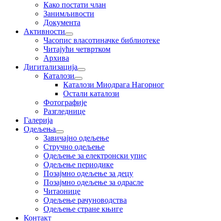
Како постати члан
Занимљивости
Документа
Активности
Часопис власотиначке библиотеке
Читајући четвртком
Архива
Дигитализација
Каталози
Каталози Миодрага Нагорног
Остали каталози
Фотографије
Разгледнице
Галерија
Одељења
Завичајно одељење
Стручно одељење
Одељење за електронски упис
Одељење периодике
Позајмно одељење за децу
Позајмно одељење за одрасле
Читаонице
Одељење рачуноводства
Одељење стране књиге
Контакт