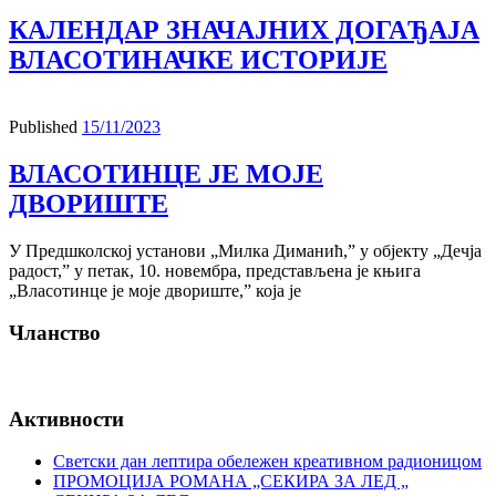
КАЛЕНДАР ЗНАЧАЈНИХ ДОГАЂАЈА
ВЛАСОТИНАЧКЕ ИСТОРИЈЕ
Published
15/11/2023
ВЛАСОТИНЦЕ ЈЕ МОЈЕ
ДВОРИШТЕ
У Предшколској установи „Милка Диманић,” у објекту „Дечја
радост,” у петак, 10. новембра, представљена је књига
„Власотинце је моје двориште,” која је
Чланство
Активности
Светски дан лептира обележен креативном радионицом
ПРОМОЦИЈА РОМАНА „СЕКИРА ЗА ЛЕД „