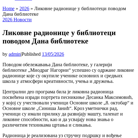
Home
»
2026
»
Ликовне радионице у библиотеци поводом
Дана библиотеке
2026
Новости
Ликовне радионице у библиотеци
поводом Дана библиотеке
by
admin
|
Published
13/05/2026
Поводом обележавања Дана библиотеке, у галерији
библиотеке „Миодраг Нагорни“ успешно су одржане ликовне
радионице које су окупиле ученике основних и средњих
школа у атмосфери креативности, учења и дружења.
Централни део програма била је ликовна радионица
посвећена изради портрета песникиње Десанка Максимовић,
у којој су учествовали ученици Основне школе „8. октобар“ и
Основне школе „Синиша Јанић“. Кроз уметнички рад,
ученици су имали прилику да развијају машту, таленат и
ликовне способности, као и да усвајају нова знања о
различитим техникама цртања и сликања.
Радионица је реализована уз стручну подршку и вођење