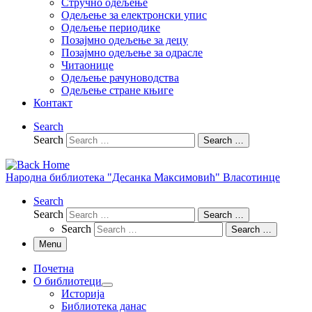
Стручно одељење
Одељење за електронски упис
Одељење периодике
Позајмно одељење за децу
Позајмно одељење за одрасле
Читаонице
Одељење рачуноводства
Одељење стране књиге
Контакт
Search
Search
Search …
Народна библиотека "Десанка Максимовић" Власотинце
Search
Search
Search …
Search
Search …
Menu
Почетна
О библиотеци
Историја
Библиотека данас