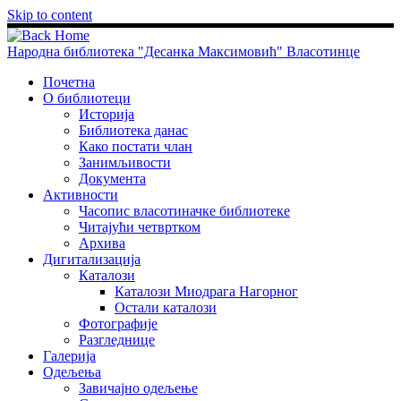
Skip to content
Народна библиотека "Десанка Максимовић" Власотинце
Почетна
О библиотеци
Историја
Библиотека данас
Како постати члан
Занимљивости
Документа
Активности
Часопис власотиначке библиотеке
Читајући четвртком
Архива
Дигитализација
Каталози
Каталози Миодрага Нагорног
Остали каталози
Фотографије
Разгледнице
Галерија
Одељења
Завичајно одељење