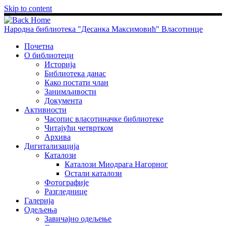
Skip to content
Народна библиотека "Десанка Максимовић" Власотинце
Почетна
О библиотеци
Историја
Библиотека данас
Како постати члан
Занимљивости
Документа
Активности
Часопис власотиначке библиотеке
Читајући четвртком
Архива
Дигитализација
Каталози
Каталози Миодрага Нагорног
Остали каталози
Фотографије
Разгледнице
Галерија
Одељења
Завичајно одељење