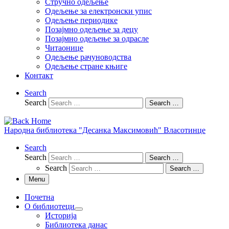
Стручно одељење
Одељење за електронски упис
Одељење периодике
Позајмно одељење за децу
Позајмно одељење за одрасле
Читаонице
Одељење рачуноводства
Одељење стране књиге
Контакт
Search
Search
Search …
Народна библиотека "Десанка Максимовић" Власотинце
Search
Search
Search …
Search
Search …
Menu
Почетна
О библиотеци
Историја
Библиотека данас