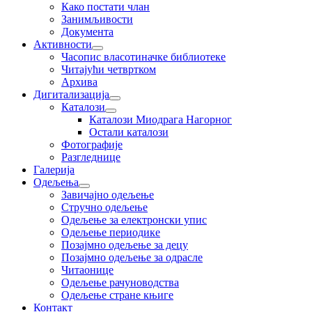
Како постати члан
Занимљивости
Документа
Активности
Часопис власотиначке библиотеке
Читајући четвртком
Архива
Дигитализација
Каталози
Каталози Миодрага Нагорног
Остали каталози
Фотографије
Разгледнице
Галерија
Одељења
Завичајно одељење
Стручно одељење
Одељење за електронски упис
Одељење периодике
Позајмно одељење за децу
Позајмно одељење за одрасле
Читаонице
Одељење рачуноводства
Одељење стране књиге
Контакт