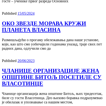
госте – ученике првог разреда Основних
Published
15/05/2024
ОКО ЗВЕЗДЕ МОРАВА КРУЖИ
ПЛАНЕТА ВЛАСИНА
Размишљајући о прогаму обележавања дана наше установе,
који, као што смо уобичајили годинама уназад, траје свих пет
радних дана, одлучили смо да
Published
20/06/2023
ЧЛАНИЦЕ ОРГАНИЗАЦИЈЕ ЖЕНА
ОПШТИНЕ БИТОЉ ПОСЕТИЛЕ СУ
ВЛАСОТИНЦЕ
Чланице организација жена општине Битољ, њих тридесетак,
биле су гости Власотинца. Део њихово боравка подразумевао
је обилазак и упознавање са нашим местом,