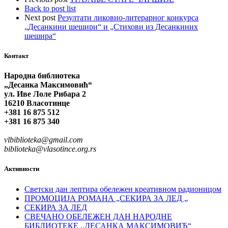
Back to post list
Next post
Резултати ликовно-литерарног конкурса
„Десанкини шешири“ и „Стихови из Десанкиних
шешира“
Контакт
Народна библиотека
„Десанка Максимовић“
ул. Иве Лоле Рибара 2
16210 Власотинце
+381 16 875 512
+381 16 875 340
vlbiblioteka@gmail.com
biblioteka@vlasotince.org.rs
Активности
Светски дан лептира обележен креативном радионицом
ПРОМОЦИЈА РОМАНА „СЕКИРА ЗА ЛЕД „
СЕКИРА ЗА ЛЕД
СВЕЧАНО ОБЕЛЕЖЕН ДАН НАРОДНЕ
БИБЛИОТЕКЕ ,,ДЕСАНКА МАКСИМОВИЋ“