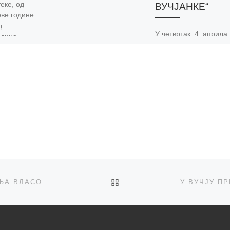
еке, од
ВУЧЈАНКЕ“
 ове године
д
У четвртак, 4. априла,
одина –
Дому културе Вучје
везује
представљен је седм
раво зато,
број Збирке песама с
конкурса Дома култур
„Вучје“. Ова збирка
заједничко
BACK TO POST LIST
НАША БИБЛИОТЕКА ОБЕЛЕЖИЛА ДАН ОСЛОБОЂЕЊА ВЛАСОТИНЦА И ДАН ОПШТИНЕ