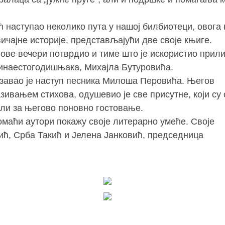
ћ наступао неколико пута у нашој билбиотеци, овога 
вичајне историје, представљајући две своје књиге.
е ове вечери потврдио и тиме што је искористио прил
тринаестогодишњака, Михајла Бутуровића.
завао је наступ песника Милоша Перовића. Његов
зивањем стихова, одушевио је све присутне, који су 
ли за његово поновно гостовање.
домаћи аутори покажу своје литерарно умеће. Своје
ић, Срба Такић и Јелена Јанковић, председница