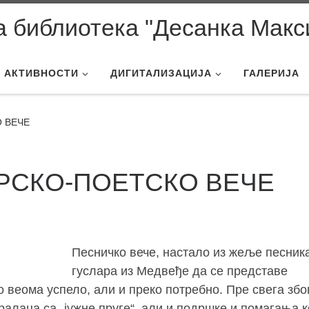
 библиотека "Десанка Макс
АКТИВНОСТИ
ДИГИТАЛИЗАЦИЈА
ГАЛЕРИЈА
 ВЕЧЕ
РСКО-ПОЕТСКО ВЕЧЕ
Песничко вече, настало из жеље песник
гуслара из Медвеђе да се представе
о веома успело, али и преко потребно. Пре свега збо
алаца са „јужне пруге“, али и подршке и помагања 