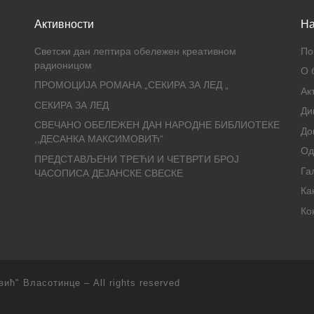
Активности
На
Светски дан лептира обележен креативном
По
радионицом
О 
ПРОМОЦИЈА РОМАНА „СЕКИРА ЗА ЛЕД „
Ак
СЕКИРА ЗА ЛЕД
Ди
СВЕЧАНО ОБЕЛЕЖЕН ДАН НАРОДНЕ БИБЛИОТЕКЕ
До
,,ДЕСАНКА МАКСИМОВИЋ“
О
ПРЕДСТАВЉЕНИ ТРЕЋИ И ЧЕТВРТИ БРОЈ
Га
ЧАСОПИСА ДЕЈАНСКЕ СВЕСКЕ
Ка
Ко
вић" Власотинце
– All rights reserved