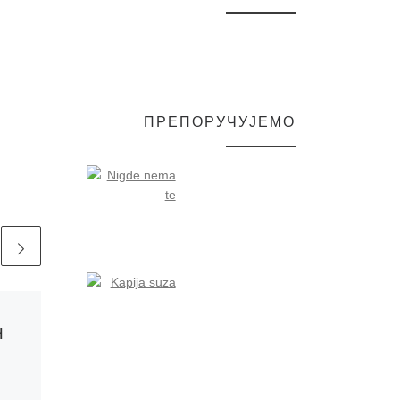
ПРЕПОРУЧУЈЕМО
Published
30/06/2023
Н
ПРЕДСТАВЉЕН
11. БРОЈ
ЧАСОПИСА „НАШЕ