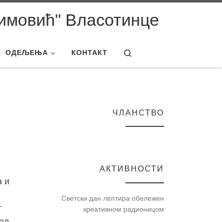
имовић" Власотинце
Search
ОДЕЉЕЊА
КОНТАКТ
ЧЛАНСТВО
АКТИВНОСТИ
а и
Светски дан лептира обележен
г
креативном радионицом
код