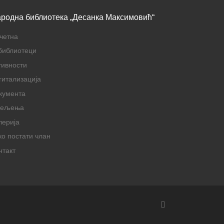
родна библиотека „Десанка Максимовић“
четна
библиотеци
тивности
гитализација
кумента
дељења
лерија
ко постати члан
нтакт