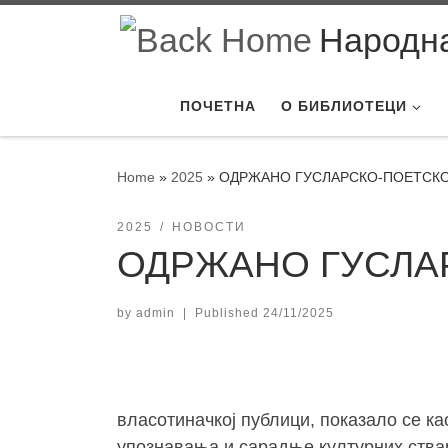
Skip to content
Народна
ПОЧЕТНА
О БИБЛИОТЕЦИ
Home
»
2025
»
ОДРЖАНО ГУСЛАРСКО-ПОЕТСКО
2025
НОВОСТИ
ОДРЖАНО ГУСЛА
by
admin
|
Published
24/11/2025
власотиначкој публици, показало се ка
упознавања и сарадње културних ствар