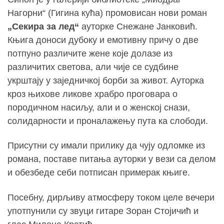
Нагорни“ (Гигина кућа) промовисан нови роман
„Секира за лед“
ауторке
Снежане Јанковић
.
Књига доноси дубоку и емотивну причу о две
потпуно различите жене које долазе из
различитих светова, али чије се судбине
укрштају у заједничкој борби за живот. Ауторка
кроз њихове ликове храбро проговара о
породичном насиљу, али и о женској снази,
солидарности и проналажењу пута ка слободи.
Присутни су имали прилику да чују одломке из
романа, поставе питања ауторки у вези са делом
и обезбеде себи потписан примерак књиге.
Посебну, дирљиву атмосферу током целе вечери
употпунили су звуци гитаре
Зоран Стојичић
и