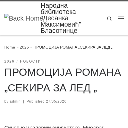
Народна
Skip to content
библиотека
"Десанка
Search
Me
Максимовић"
Власотинце
Home
»
2026
»
ПРОМОЦИЈА РОМАНА „СЕКИРА ЗА ЛЕД „
2026
НОВОСТИ
ПРОМОЦИЈА РОМАНА
„СЕКИРА ЗА ЛЕД „
by
admin
|
Published
27/05/2026
Синоћ је у галерији библиотеке „Миодраг