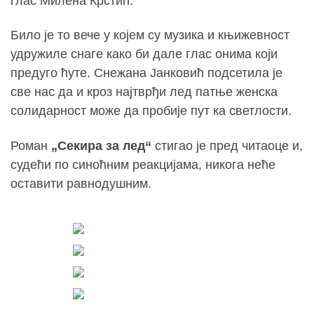
глас
Милена Крстић
.
Било је то вече у којем су музика и књижевност
удружиле снаге како би дале глас онима који
предуго ћуте. Снежана Јанковић подсетила је
све нас да и кроз најтврђи лед патње женска
солидарност може да пробије пут ка светлости.
Роман
„Секира за лед“
стигао је пред читаоце и,
судећи по синоћним реакцијама, никога неће
оставити равнодушним.