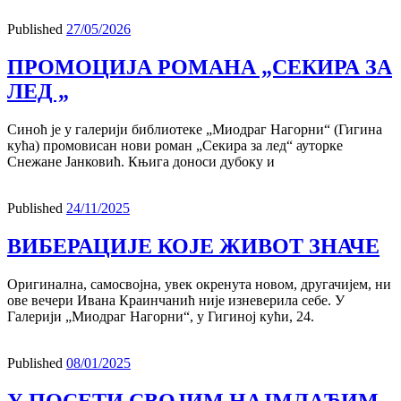
Published
27/05/2026
ПРОМОЦИЈА РОМАНА „СЕКИРА ЗА
ЛЕД „
Синоћ је у галерији библиотеке „Миодраг Нагорни“ (Гигина
кућа) промовисан нови роман „Секира за лед“ ауторке
Снежане Јанковић. Књига доноси дубоку и
Published
24/11/2025
ВИБЕРАЦИЈЕ КОЈЕ ЖИВОТ ЗНАЧЕ
Оригинална, самосвојна, увек окренута новом, другачијем, ни
ове вечери Ивана Краинчанић није изневерила себе. У
Галерији „Миодраг Нагорни“, у Гигиној кући, 24.
Published
08/01/2025
У ПОСЕТИ СВОЈИМ НАЈМЛАЂИМ