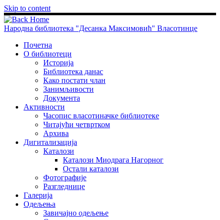
Skip to content
Народна библиотека "Десанка Максимовић" Власотинце
Почетна
О библиотеци
Историја
Библиотека данас
Како постати члан
Занимљивости
Документа
Активности
Часопис власотиначке библиотеке
Читајући четвртком
Архива
Дигитализација
Каталози
Каталози Миодрага Нагорног
Остали каталози
Фотографије
Разгледнице
Галерија
Одељења
Завичајно одељење