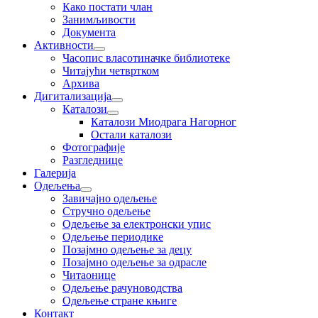
Како постати члан
Занимљивости
Документа
Активности
Часопис власотиначке библиотеке
Читајући четвртком
Архива
Дигитализација
Каталози
Каталози Миодрага Нагорног
Остали каталози
Фотографије
Разгледнице
Галерија
Одељења
Завичајно одељење
Стручно одељење
Одељење за електронски упис
Одељење периодике
Позајмно одељење за децу
Позајмно одељење за одрасле
Читаонице
Одељење рачуноводства
Одељење стране књиге
Контакт