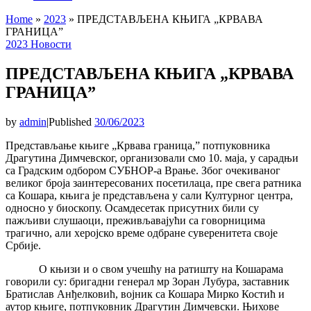
Home
»
2023
»
ПРЕДСТАВЉЕНА КЊИГА „КРВАВА
ГРАНИЦА”
2023
Новости
ПРЕДСТАВЉЕНА КЊИГА „КРВАВА
ГРАНИЦА”
by
admin
|
Published
30/06/2023
Представљање књиге „Крвава граница,” потпуковника
Драгутина Димчевског, организовали смо 10. маја, у сарадњи
са Градским одбором СУБНОР-а Врање. Због очекиваног
великог броја заинтересованих посетилаца, пре свега ратника
са Кошара, књига је представљена у сали Културног центра,
односно у биоскопу. Осамдесетак присутних били су
пажљиви слушаоци, преживљавајући са говорницима
трагично, али херојско време одбране суверенитета своје
Србије.
О књизи и о свом учешћу на ратишту на Кошарама
говорили су: бригадни генерал мр Зоран Лубура, заставник
Братислав Анђелковић, војник са Кошара Мирко Костић и
аутор књиге, потпуковник Драгутин Димчевски. Њихове