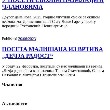
ЧЛАНОВИМА
Другог дана нове, 2025. године упутили смо се са екипом
лесковачког Дописништва РТС-а у Доње Гаре, у посету
породици Стефановић. Новинарима је
Published
20/06/2023
ПОСЕТА МАЛИШАНА ИЗ ВРТИЋА
„ДЕЧЈА РАДОСТ“
У среду, 22. фебруара, посетили су нас малишани из вртића
„Дечја радост“, са васпитачима Тањом Стаменковић, Сањом
Петковић и Михајлом Стојановићем. Осим
Чланство
Активности