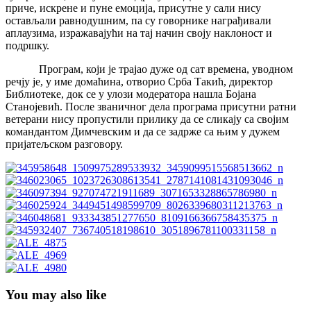
приче, искрене и пуне емоција, присутне у сали нису
остављали равнодушним, па су говорнике награђивали
аплаузима, изражавајући на тај начин своју наклоност и
подршку.
Програм, који је трајао дуже од сат времена, уводном
речју је, у име домаћина, отворио Срба Такић, директор
Библиотеке, док се у улози модератора нашла Бојана
Станојевић. После званичног дела програма присутни ратни
ветерани нису пропустили прилику да се сликају са својим
командантом Димчевским и да се задрже са њим у дужем
пријатељском разговору.
You may also like