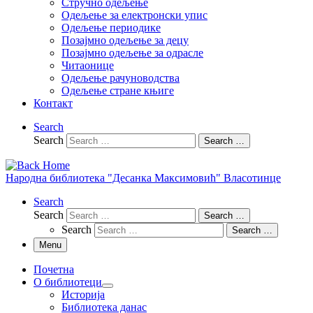
Стручно одељење
Одељење за електронски упис
Одељење периодике
Позајмно одељење за децу
Позајмно одељење за одрасле
Читаонице
Одељење рачуноводства
Одељење стране књиге
Контакт
Search
Search
Search …
Народна библиотека "Десанка Максимовић" Власотинце
Search
Search
Search …
Search
Search …
Menu
Почетна
О библиотеци
Историја
Библиотека данас