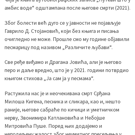
амбис воде“ одштампана после његове смрти (2021).
Због болести већ дуго се у јавности не појављује
Гаврило Д. Стојановић, који без књига и писања
очигледно не може. Прошле смо му године објавили
песмарицу под називом „Различите љубави“.
Све ређе виђамо и Драгана Јовића, али је његово
перо и даље вредно, што је у 2021. години потврдио
књигом стихова „Ја сам ја у песмама“.
Растужила нас је и неочекивана смрт Срђана
Милоша Кигена, песника и сликара, као и, нешто
раније, његове сабраће по кичици и уметничком
нерву, Звонимира Катлановића и Небојше
Митровића Пуше. Поред њих додајемо и
неподељену жалост због неумитног пресељења у