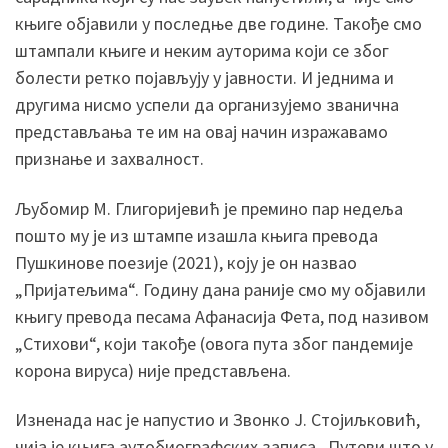
књиге објавили у последње две године. Такође смо
штампали књиге и неким ауторима који се због
болести ретко појављују у јавности. И једнима и
другима нисмо успели да организујемо званична
представљања те им на овај начин изражавамо
признање и захвалност.
Љубомир М. Глигоријевић је премино пар недеља
пошто му је из штампе изашла књига превода
Пушкинове поезије (2021), коју је он назвао
„Пријатељима“. Годину дана раније смо му објавили
књигу превода песама Афанасија Фета, под називом
„Стихови“, који такође (овога пута због пандемије
корона вируса) није представљена.
Изненада нас је напустио и Звонко Ј. Стојиљковић,
чија је књига аутобиографских записа „Путеви што у