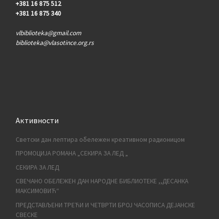
+381 16 875 512
+381 16 875 340
vlbiblioteka@gmail.com
biblioteka@vlasotince.org.rs
Активности
Светски дан лептира обележен креативном радионицом
ПРОМОЦИЈА РОМАНА „СЕКИРА ЗА ЛЕД „
СЕКИРА ЗА ЛЕД
СВЕЧАНО ОБЕЛЕЖЕН ДАН НАРОДНЕ БИБЛИОТЕКЕ ,,ДЕСАНКА
МАКСИМОВИЋ“
ПРЕДСТАВЉЕНИ ТРЕЋИ И ЧЕТВРТИ БРОЈ ЧАСОПИСА ДЕЈАНСКЕ
СВЕСКЕ