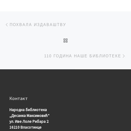
Post navigation
Previous post
ПОХВАЛА ИЗДАВАШТВУ
BACK TO POST LIST
Ne
110 ГОДИНА НАШЕ БИБЛИОТЕКЕ
Контакт
Народна библиотека
„Десанка Максимовић“
ул. Иве Лоле Рибара 2
16210 Власотинце