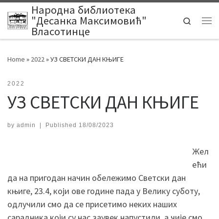
Народна библиотека
Skip to content
"Десанка Максимовић"
Search
Me
Власотинце
Home
»
2022
»
УЗ СВЕТСКИ ДАН КЊИГЕ
2022
УЗ СВЕТСКИ ДАН КЊИГЕ
by
admin
|
Published
18/08/2023
Жел
ећи
да на пригодан начин обележимо Светски дан
књиге, 23.4, који ове године пада у Велику суботу,
одлучили смо да се присетимо неких наших
сарадника који су нас заувек напустили, а чије смо