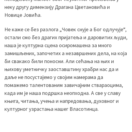
неку другу димензију Драгана Цветановића и
Новице Јовића.
Не каже се без разлога „Човек снује а Бог одлучује“,
остали смо без драгих пријатеља и даровитих људи,
наша је културна сцена осиромашена за много
замишљених, започетих а незавршених дела, на која
би свакако били поносни. Али сећања на њих и
њихову уметничку заоставштину храбри нас да и
даље не посустајемо у својим намерама да
помажемо талентованим завичајним ствараоцима,
када им је наша подршка неопходна. А све у славу
књига, читања, учења и напредовања, духовног и
културног узрастања нашег Власотинца.