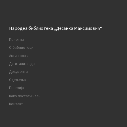
Народна библиотека „Десанка Максимовић“
Почетна
О библиотеци
Активности
Дигитализација
Документа
Одељења
Галерија
Како постати члан
Контакт