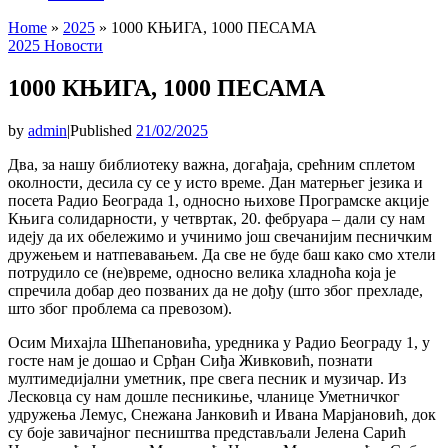
Home
»
2025
»
1000 КЊИГА, 1000 ПЕСАМА
2025
Новости
1000 КЊИГА, 1000 ПЕСАМА
by
admin
|
Published
21/02/2025
Два, за нашу библиотеку важна, догађаја, срећним сплетом
околности, десила су се у исто време. Дан матерњег језика и
посета Радио Београда 1, односно њихове Програмске акције
Књига солидарности, у четвртак, 20. фебруара – дали су нам
идеју да их обележимо и учинимо још свечанијим песничким
дружењем и натпевавањем. Да све не буде баш како смо хтели
потрудило се (не)време, односно велика хладноћа која је
спречила добар део позваних да не дођу (што због прехладе,
што због проблема са превозом).
Осим Михајла Шћепановића, уредника у Радио Београду 1, у
госте нам је дошао и Срђан Сиђа Живковић, познати
мултимедијални уметник, пре свега песник и музичар. Из
Лесковца су нам дошле песникиње, чланице Уметничког
удружења Лемус, Снежана Јанковић и Ивана Марјановић, док
су боје завичајног песништва представљали Јелена Сарић