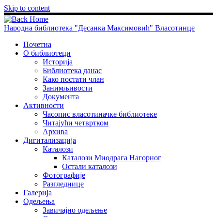
Skip to content
Народна библиотека "Десанка Максимовић" Власотинце
Почетна
О библиотеци
Историја
Библиотека данас
Како постати члан
Занимљивости
Документа
Активности
Часопис власотиначке библиотеке
Читајући четвртком
Архива
Дигитализација
Каталози
Каталози Миодрага Нагорног
Остали каталози
Фотографије
Разгледнице
Галерија
Одељења
Завичајно одељење