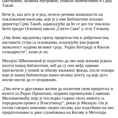
Цветковић, Јасмина Митровић, Никола Момчиловић и Срба
Такић.
Вече је, као што је и ред, почело речима захвалности на
поклоњеним књигама, које је у име Библиотеке исказао
директор Срба Такић, најављујући да ће се део тог поклона
бити предат Основној школи „Свети Сава“ у селу Гложану.
„Ову ћемо заједничку причу пријатељства и доброчинства,
наставити сутра са основцима, исказујући још једном
захвалност људима великог срца, Радио Београду и Књизи
солидарости“, казао је он.
Михајло Шћепановић је подсетио да ово није њихова једина
посета нашој библиотеци, већ да су они међу првима
прискочили у помоћ за обнову књижног фонда, после пожара
који је нашој библиотеци нанео велику штету, од које дуго
нисмо могли да се опоравимо.
„Ово вече и друговање желим да посветим свом пријатељу и
колеги из Радио Приштине, недавно преминулом Славиши
Миловановићу, који је последње године свога живота са
породицом провео у Власотинцу“, рекао је Михајло. Он је
потом говорио неколико својих песама, као подсећање на ово
пријатељевање и дане службовања на Косову и Метохији.