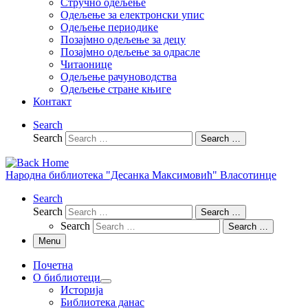
Стручно одељење
Одељење за електронски упис
Одељење периодике
Позајмно одељење за децу
Позајмно одељење за одрасле
Читаонице
Одељење рачуноводства
Одељење стране књиге
Контакт
Search
Search
Search …
Народна библиотека "Десанка Максимовић" Власотинце
Search
Search
Search …
Search
Search …
Menu
Почетна
О библиотеци
Историја
Библиотека данас