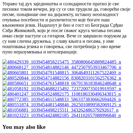
Управо тај дух заједништва и солидарности пратио је све
песнике током вечери, јер су се сви трудили да, говорећи своје
песме, понајвише оне на дијалекту, истакну неопходност
очувања посебности и различитости које богате наш
књижевни језик. Надахнут је био и гост из Београда Срђан
Сиђа Живковић, који је после сваког круга читања песама
имао своје наступе са гитаром. Вече се завршило поруком да
су нам слична дружења, у славу књига и песама, у име
поштовања језика и говорења, све потребнија у ово време
пуно неразумевања и нетолеранције.
You may also like