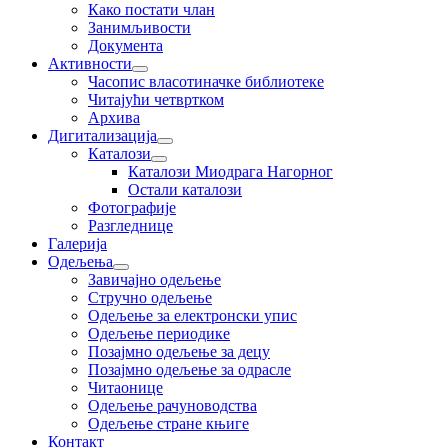
Како постати члан
Занимљивости
Документа
Активности
Часопис власотиначке библиотеке
Читајући четвртком
Архива
Дигитализација
Каталози
Каталози Миодрага Нагорног
Остали каталози
Фотографије
Разгледнице
Галерија
Одељења
Завичајно одељење
Стручно одељење
Одељење за електронски упис
Одељење периодике
Позајмно одељење за децу
Позајмно одељење за одрасле
Читаонице
Одељење рачуноводства
Одељење стране књиге
Контакт