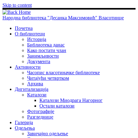
Skip to content
Народна библиотека "Десанка Максимовић" Власотинце
Почетна
О библиотеци
Историја
Библиотека данас
Како постати члан
Занимљивости
Документа
Активности
Часопис власотиначке библиотеке
Читајући четвртком
Архива
Дигитализација
Каталози
Каталози Миодрага Нагорног
Остали каталози
Фотографије
Разгледнице
Галерија
Одељења
Завичајно одељење