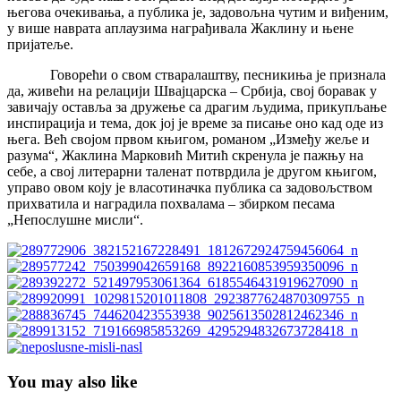
његова очекивања, а публика је, задовољна чутим и виђеним,
у више наврата аплаузима награђивала Жаклину и њене
пријатеље.
Говорећи о свом стваралаштву, песникиња је признала
да, живећи на релацији Швајцарска – Србија, свој боравак у
завичају оставља за дружење са драгим људима, прикупљање
инспирација и тема, док јој је време за писање оно кад оде из
њега. Већ својом првом књигом, романом „Између жеље и
разума“, Жаклина Марковић Митић скренула је пажњу на
себе, а свој литерарни таленат потврдила је другом књигом,
управо овом коју је власотиначка публика са задовољством
прихватила и наградила похвалама – збирком песама
„Непослушне мисли“.
You may also like