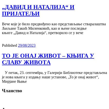
„ДАВИД И НАТАЛИЈА“ И
ПРИЈАТЕЉИ
Вече које је било предвиђено као представљање стваралаштва
Љиљане Такић Миленковић, као и њене последње
књиге „Давид и Наталија“, претворило се у вече
Published
29/08/2023
ТО ЈЕ ОНАЈ ЖИВОТ – КЊИГА У
СЛАВУ ЖИВОТA
У петак, 23. септембра, у Галерији Библиотеке представљена
је нова књига у издању наше установе, „То је онај живот“,
Мирјане Њање
Чланство