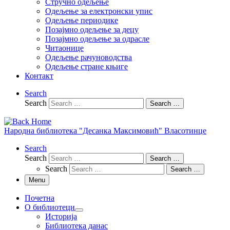
Стручно одељење
Одељење за електронски упис
Одељење периодике
Позајмно одељење за децу
Позајмно одељење за одрасле
Читаонице
Одељење рачуноводства
Одељење стране књиге
Контакт
Search
Search
Search …
Народна библиотека "Десанка Максимовић" Власотинце
Search
Search
Search …
Search
Search …
Menu
Почетна
О библиотеци
Историја
Библиотека данас