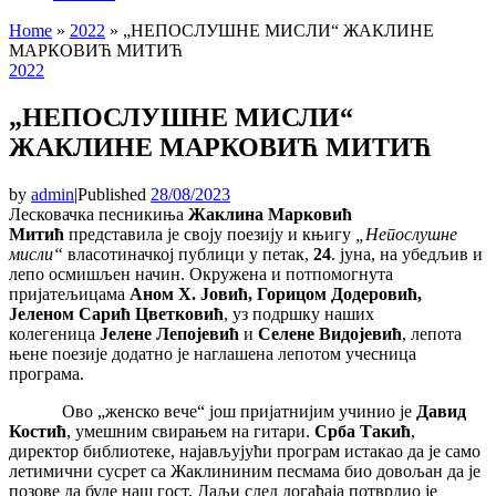
Home
»
2022
»
„НЕПОСЛУШНЕ МИСЛИ“ ЖАКЛИНЕ
МАРКОВИЋ МИТИЋ
2022
„НЕПОСЛУШНЕ МИСЛИ“
ЖАКЛИНЕ МАРКОВИЋ МИТИЋ
by
admin
|
Published
28/08/2023
Лесковачка песникиња
Жаклина Марковић
Митић
представила је своју поезију и књигу
„Непослушне
мисли“
власотиначкој публици у петак,
24
. јуна, на убедљив и
лепо осмишљен начин. Окружена и потпомогнута
пријатељицама
Аном Х. Јовић, Горицом Додеровић,
Јеленом Сарић Цветковић
, уз подршку наших
колегеница
Јелене Лепојевић
и
Селене Видојевић
, лепота
њене поезије додатно је наглашена лепотом учесница
програма.
Ово „женско вече“ још пријатнијим учинио је
Давид
Костић
, умешним свирањем на гитари.
Срба Такић
,
директор библиотеке, најављујући програм истакао да је само
летимични сусрет са Жаклининим песмама био довољан да је
позове да буде наш гост. Даљи след догађаја потврдио је