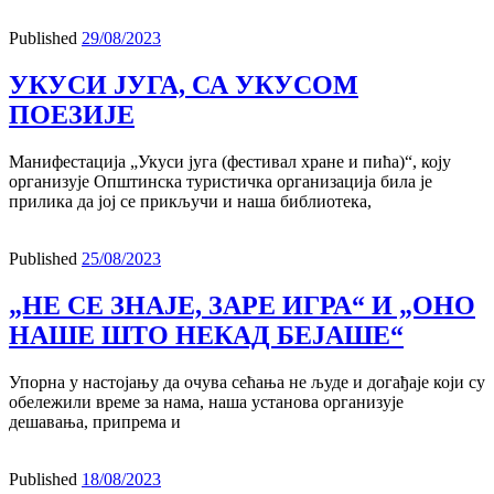
Published
29/08/2023
УКУСИ ЈУГА, СА УКУСОМ
ПОЕЗИЈЕ
Манифестација „Укуси југа (фестивал хране и пића)“, коју
организује Општинска туристичка организација била је
прилика да јој се прикључи и наша библиотека,
Published
25/08/2023
„НЕ СЕ ЗНАЈЕ, ЗАРЕ ИГРА“ И „ОНО
НАШЕ ШТО НЕКАД БЕЈАШЕ“
Упорна у настојању да очува сећања не људе и догађаје који су
обележили време за нама, наша установа организује
дешавања, припрема и
Published
18/08/2023