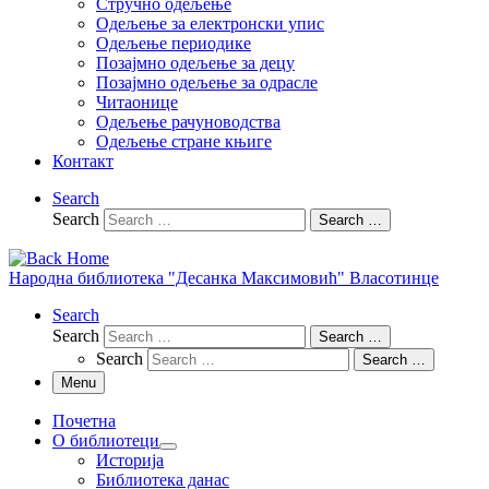
Стручно одељење
Одељење за електронски упис
Одељење периодике
Позајмно одељење за децу
Позајмно одељење за одрасле
Читаонице
Одељење рачуноводства
Одељење стране књиге
Контакт
Search
Search
Search …
Народна библиотека "Десанка Максимовић" Власотинце
Search
Search
Search …
Search
Search …
Menu
Почетна
О библиотеци
Историја
Библиотека данас