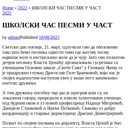
Home
»
2022
»
ШКОЛСКИ ЧАС ПЕСМИ У ЧАСТ
2022
ШКОЛСКИ ЧАС ПЕСМИ У ЧАСТ
by
admin
|
Published
18/08/2023
Светски дан поезије, 21. март, одлучили смо да обележимо
тако што ћемо песника одвести тамо где његову песму
највише воле и нестрпљиво желе да је чују. Зато смо познатом
дечјем песнику Власти Ценићу организовали сусретање са
ученицима Основне школе „Свети Сава“ у Гложану. Њему се
је придружио глумац Драгослав Гиле Бранковић, који нас је
својих надахнутим наступом увео у више него занимљиво
поетско дружење.
А том дружењу посебну чар дао је програм који су, на
локалном говору, приредили и извели талентовани ученици,
под будним оком и уз помоћ професорица Надице Митровић,
Данијеле Станковић и Ирене Петковић. Свакако уз добру
координацију и старање директорице Драгане Димитријевић.
Познат по својим песмама на дијалекту, Власта Ценић је био