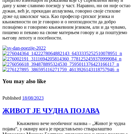
пријатно изненађен игроказима које су спремљени њему и
дану у коме славимо поезију у част. Наравно, ни он није остао
дужан, већ је, прекидан аплаузима, говорио своје стихове
дуже од школског часа. Као професор српског језика и
књижевности он је говорио и о неопходности да добро
познајемо и говоримо књижевним језиком, али и да чувамо,
пишемо и певамо на своме матерњем говору и да поштујемо
његову лепоту и посебности.
You may also like
Published
18/08/2023
ЖИВОТ ЈЕ ЧУДНА ПОЈАВА
Књижевно вече необичног назива – „Живот је чудна
појава“, у оквиру кога је представљено стваралаштво