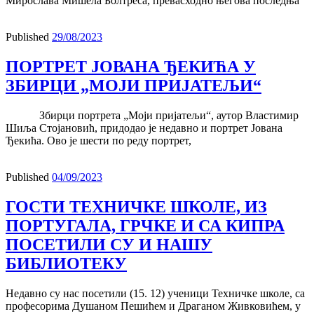
Мирослава Мишела Болтреса, превасходно његова последња
Published
29/08/2023
ПОРТРЕТ ЈОВАНА ЂЕКИЋА У
ЗБИРЦИ „МОЈИ ПРИЈАТЕЉИ“
Збирци портрета „Моји пријатељи“, аутор Властимир
Шиља Стојановић, придодао је недавно и портрет Јована
Ђекића. Ово је шести по реду портрет,
Published
04/09/2023
ГОСТИ ТЕХНИЧКЕ ШКОЛЕ, ИЗ
ПОРТУГАЛА, ГРЧКЕ И СА КИПРА
ПОСЕТИЛИ СУ И НАШУ
БИБЛИОТЕКУ
Недавно су нас посетили (15. 12) ученици Техничке школе, са
професорима Душаном Пешићем и Драганом Живковићем, у