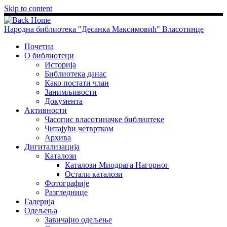
Skip to content
Народна библиотека "Десанка Максимовић" Власотинце
Почетна
О библиотеци
Историја
Библиотека данас
Како постати члан
Занимљивости
Документа
Активности
Часопис власотиначке библиотеке
Читајући четвртком
Архива
Дигитализација
Каталози
Каталози Миодрага Нагорног
Остали каталози
Фотографије
Разгледнице
Галерија
Одељења
Завичајно одељење