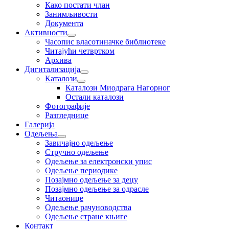
Како постати члан
Занимљивости
Документа
Активности
Часопис власотиначке библиотеке
Читајући четвртком
Архива
Дигитализација
Каталози
Каталози Миодрага Нагорног
Остали каталози
Фотографије
Разгледнице
Галерија
Одељења
Завичајно одељење
Стручно одељење
Одељење за електронски упис
Одељење периодике
Позајмно одељење за децу
Позајмно одељење за одрасле
Читаонице
Одељење рачуноводства
Одељење стране књиге
Контакт