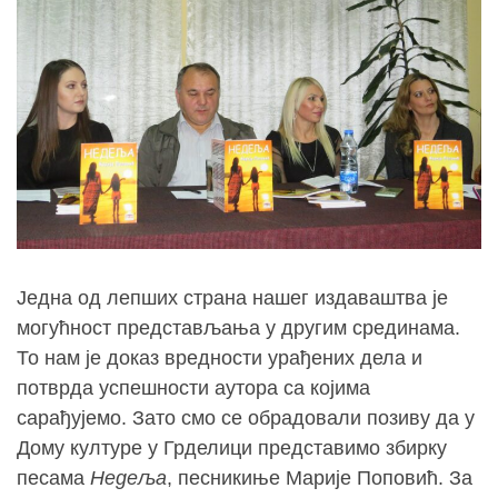
Једна од лепших страна нашег издаваштва је
могућност представљања у другим срединама.
То нам је доказ вредности урађених дела и
потврда успешности аутора са којима
сарађујемо. Зато смо се обрадовали позиву да у
Дому културе у Грделици представимо збирку
песама
Недеља
, песникиње Марије Поповић. За