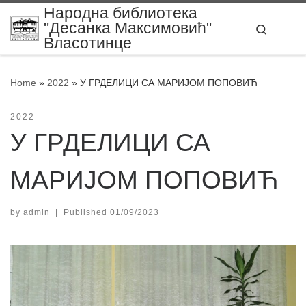
Народна библиотека
Skip to content
"Десанка Максимовић"
Search
Me
Власотинце
Home
»
2022
»
У ГРДЕЛИЦИ СА МАРИЈОМ ПОПОВИЋ
2022
У ГРДЕЛИЦИ СА
МАРИЈОМ ПОПОВИЋ
by
admin
|
Published
01/09/2023