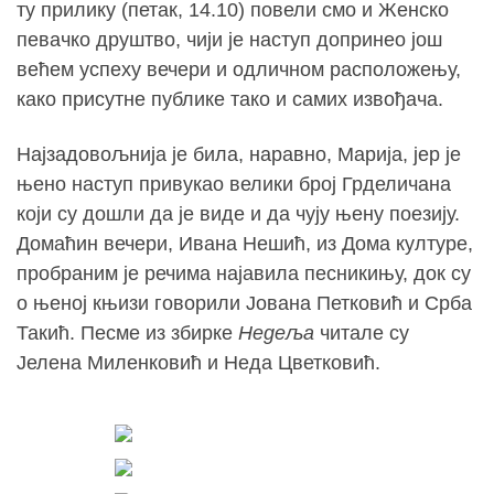
ту прилику (петак, 14.10) повели смо и Женско
певачко друштво, чији је наступ допринео још
већем успеху вечери и одличном расположењу,
како присутне публике тако и самих извођача.
Најзадовољнија је била, наравно, Марија, јер је
њено наступ привукао велики број Грделичана
који су дошли да је виде и да чују њену поезију.
Домаћин вечери, Ивана Нешић, из Дома културе,
пробраним је речима најавила песникињу, док су
о њеној књизи говорили Јована Петковић и Срба
Такић. Песме из збирке
Недеља
читале су
Јелена Миленковић и Неда Цветковић.