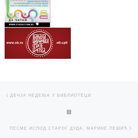
Post navigation
Previous post
ДЕЧЈА НЕДЕЉА У БИБЛИОТЕЦИ
BACK TO POST LIST
Ne
ПЕСМЕ ИСПОД СТАРОГ ДУДА, МАРИНЕ ПЕШИЋ