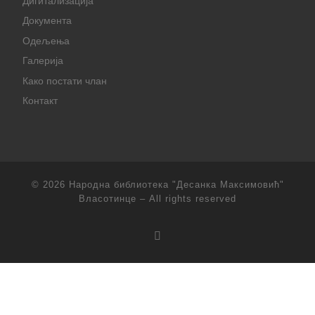
Дигитализација
Документа
Одељења
Галерија
Како постати члан
Контакт
© 2026
Народна библиотека "Десанка Максимовић"
Власотинце
– All rights reserved