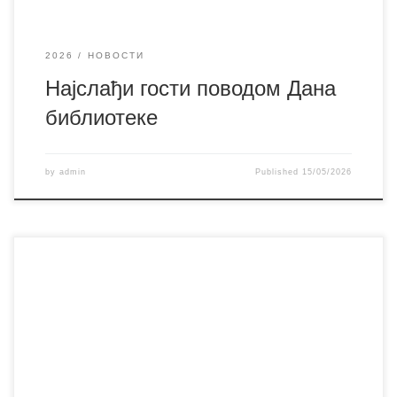
2026
НОВОСТИ
Најслађи гости поводом Дана
библиотеке
by
admin
Published
15/05/2026
„Како победити (не)пријатеље (Афоризми са тужне
пруге)“, аутора Данила Коцића, друга је књига коју смо
представили поводом Дана Библиотеке, у среду 13. маја.
Поред аутора, о његовом раду и књизи говорили су Срба
Такић, уредник и Драган Стојановић Гигин, који је
прочитао неке од афоризама из књиге и део поговора