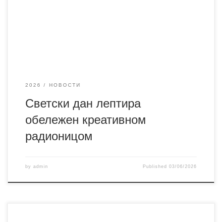
радионице су имали прилику да, користећи колаж папир,
фломастере, темпере, водене боје и друге креативне
материјале, израђују и украшавају шарене лептире.
Поред ликовног
2026
НОВОСТИ
Светски дан лептира
обележен креативном
радионицом
by
admin
Published
03/06/2026