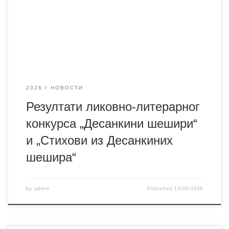
основних и средњих школа под називом „Десанкини
шешири“ и „Стихови из Десанкиних шешира“. Конкурс је
трајао од 1. до 10. маја, а ове године имао је регионални
карактер, окупивши велики број младих стваралаца
2026
НОВОСТИ
Резултати ликовно-литерарног
конкурса „Десанкини шешири“
и „Стихови из Десанкиних
шешира“
by
admin
Published
13/05/2026