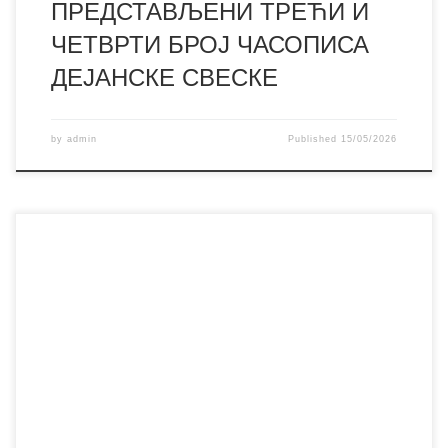
ПРЕДСТАВЉЕНИ ТРЕЋИ И
ЧЕТВРТИ БРОЈ ЧАСОПИСА
ДЕЈАНСКЕ СВЕСКЕ
by
admin
Published
15/05/2026
Поводом обележавања Дана библиотеке, имали смо
част и велико задовољство да угостимо наше најмлађе и
најслађе госте – ученике првог разреда Основних школа
„Синиша Јанић“ и „8. октобар“, као и издвојеног
одељења из Орашја. За неке од њих ово је био први
сусрет са библиотеком, полицама испуњеним књигама,
причама, маштом