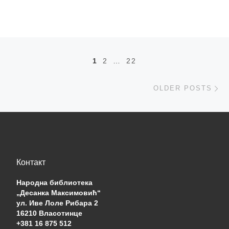
Posts navigation
1
2
…
22
Ol
OLDER POSTS
Контакт
Народна библиотека
„Десанка Максимовић“
ул. Иве Лоле Рибара 2
16210 Власотинце
+381 16 875 512