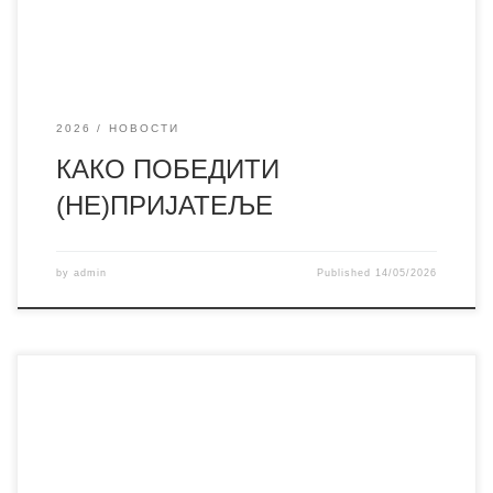
2026
НОВОСТИ
КАКО ПОБЕДИТИ
(НЕ)ПРИЈАТЕЉЕ
by
admin
Published
14/05/2026
Поводом обележавања Дана библиотеке, који се
традиционално обележава 16. маја, библиотека је
организовала ликовно-литерарни конкурс за ученике