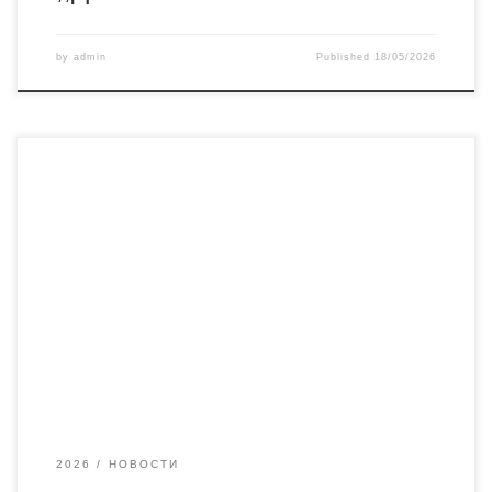
by
admin
Published
18/05/2026
Трећа публикација, која је представљена у четвртак 14.
маја, у оквиру обележавања Дана Билиотеке, био је
часопис Дејанске свеске. Заједничко издање наше
установе и Удружења Дејанаца, привукло је, као што се и
очекивало, велику пажњу. Представљени су трећи и
четврти број, а о њима су говорили уредници Владан
Вучић и
2026
НОВОСТИ