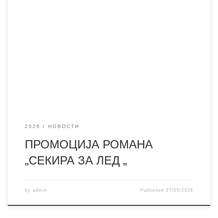
Синоћ је у галерији библиотеке „Миодраг Нагорни“
(Гигина кућа) промовисан нови роман „Секира за лед“
ауторке Снежане Јанковић. Књига доноси дубоку и
емотивну причу о две потпуно различите жене које
долазе из различитих светова, али чије се судбине
укрштају у заједничкој борби за живот. Ауторка кроз
њихове ликове храбро проговара
2026
НОВОСТИ
ПРОМОЦИЈА РОМАНА
„СЕКИРА ЗА ЛЕД „
by
admin
Published
27/05/2026