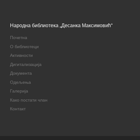
Народна библиотека „Десанка Максимовић“
Почетна
О библиотеци
Активности
Дигитализација
Документа
Одељења
Галерија
Како постати члан
Контакт