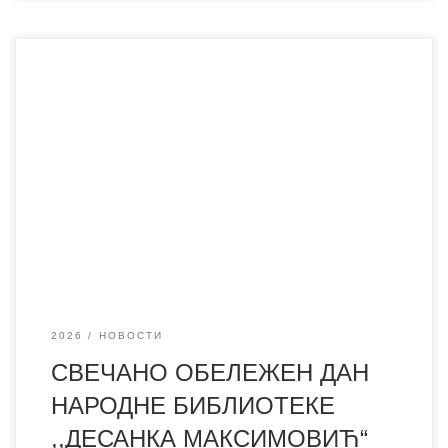
Поводом Дана библиотеке окупили смо бројне госте,
сараднике, пријатеље библиотеке, ученике, наставнике и
љубитеље књиге како бисмо заједно прославили 132
године постојања и рада наше установе. Током
свечаности подсетили смо се значаја који библиотека
има у културном и просветном животу нашег града, али
и свих активности које смо реализовали током
2026
НОВОСТИ
СВЕЧАНО ОБЕЛЕЖЕН ДАН
НАРОДНЕ БИБЛИОТЕКЕ
,,ДЕСАНКА МАКСИМОВИЋ“