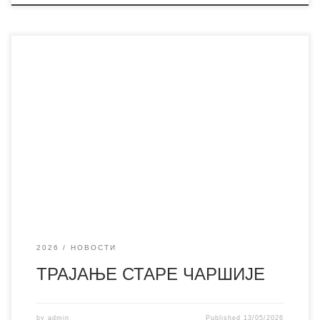
„’Трајање старе чаршије (Градитељско наслеђе
Власотинца)’ је књига коју смо успели да одштампамо
захваљујући подршци локалне самоуправе, која је имала
разумевања за пројекат којим смо конкурисали
претходне године. Сам рад на књизи, истраживање,
избор мотива, писање, фотографије, скице и цртежи,
тумачења и коментари, дела су стручног тима Завода за
заштиту
2026
НОВОСТИ
ТРАЈАЊЕ СТАРЕ ЧАРШИЈЕ
by
admin
Published
13/05/2026