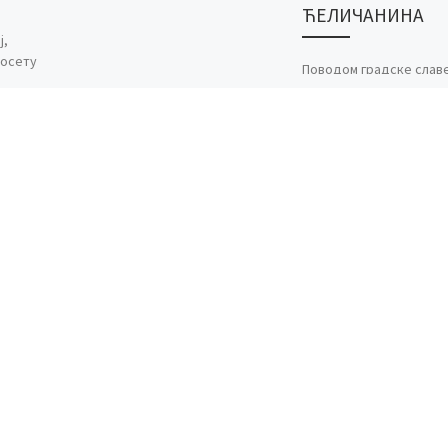
ЋЕЛИЧАНИНА
ј,
посету
Поводом градске славе
теци у
летњег Светог Николе,
је био део
наша је библиотека
плана
приредила пригодну
навања
изложбу карикатура п
називом „Шајкача“. Аут
Горан Ћеличанин, једа