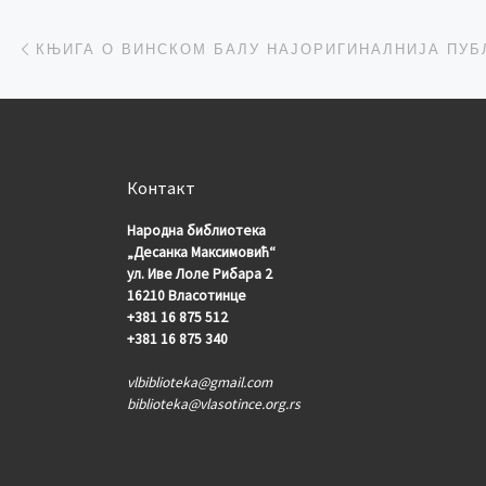
Post navigation
Previous post
КЊИГА О ВИНСКОМ БАЛУ НАЈОРИГИНАЛНИЈА ПУБ
Контакт
Народна библиотека
„Десанка Максимовић“
ул. Иве Лоле Рибара 2
16210 Власотинце
+381 16 875 512
+381 16 875 340
vlbiblioteka@gmail.com
biblioteka@vlasotince.org.rs