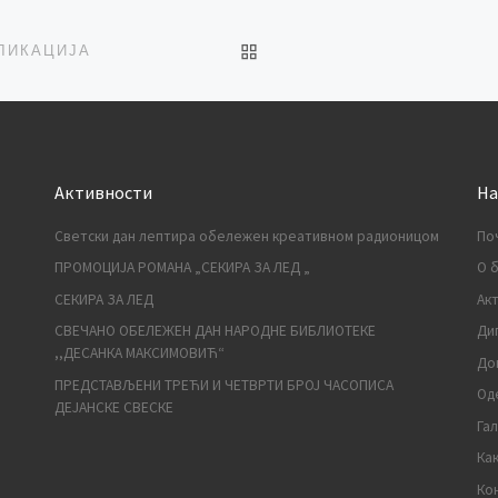
BACK TO POST LIST
ЛИКАЦИЈА
Активности
На
Светски дан лептира обележен креативном радионицом
По
ПРОМОЦИЈА РОМАНА „СЕКИРА ЗА ЛЕД „
О 
СЕКИРА ЗА ЛЕД
Ак
СВЕЧАНО ОБЕЛЕЖЕН ДАН НАРОДНЕ БИБЛИОТЕКЕ
Ди
,,ДЕСАНКА МАКСИМОВИЋ“
До
ПРЕДСТАВЉЕНИ ТРЕЋИ И ЧЕТВРТИ БРОЈ ЧАСОПИСА
Од
ДЕЈАНСКЕ СВЕСКЕ
Га
Ка
Ко