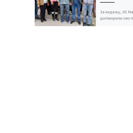
За недељу, 30. Ма
договорили смо 
Народној библио
Куршумлији. Ово 
нашег годишњег 
обиласка и упоз
сродних