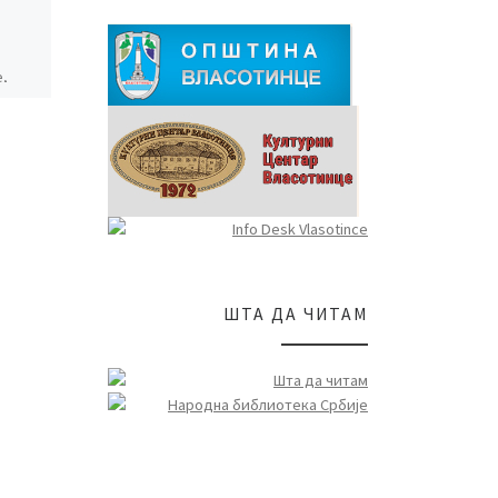
КЊИГЕ
,
Са жељом да обогате своју
библиотеку обратили су
нам се из општинског
Центра за децу и омладину.
од
Наравно, ми смо им изашли
ор је
н од
ШТА ДА ЧИТАМ