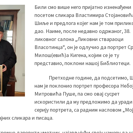
Били смо више него пријатно изненађени
посетом сликара Властимира Стојановић
Шиље и предлога којег нам је том прилик
дао. Наиме, после недавно одржаног, 38.
ликовног салона „Ликовни ствараоци
Власотинца“, он је одлучио да портрет С
Милош(евић)а Кигена, којим се је ту
представио, поклони нашој Библиотеци.
Претходне године, да подсетимо, 
нам је поклонио портрет професора Небо
Митровића Пуше, па смо овај сусрет
искористили да му предложимо да уради
серију портрета, са радним насловом „Мо
јних сликара и писаца.
ромно даровити уметник, најављујући своју намеру да н