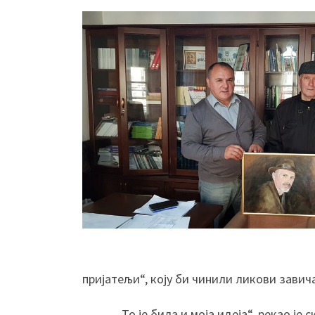
пријатељи“, коју би чинили ликови завича
„То је била и моја идеја“, рекао је ск