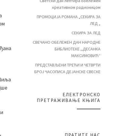
Светски дан лептира обележен
креативном радионицом
а
ПРОМОЦИЈА РОМАНА „СЕКИРА ЗА
ом
ЛЕД „
СЕКИРА ЗА ЛЕД
СВЕЧАНО ОБЕЛЕЖЕН ДАН НАРОДНЕ
рђана
БИБЛИОТЕКЕ ,,ДЕСАНКА
МАКСИМОВИЋ“
ПРЕДСТАВЉЕНИ ТРЕЋИ И ЧЕТВРТИ
БРОЈ ЧАСОПИСА ДЕЈАНСКЕ СВЕСКЕ
Шиља
јше
ЕЛЕКТРОНСКО
ПРЕТРАЖИВАЊЕ КЊИГА
ји
ПРАТИТЕ НАС
а