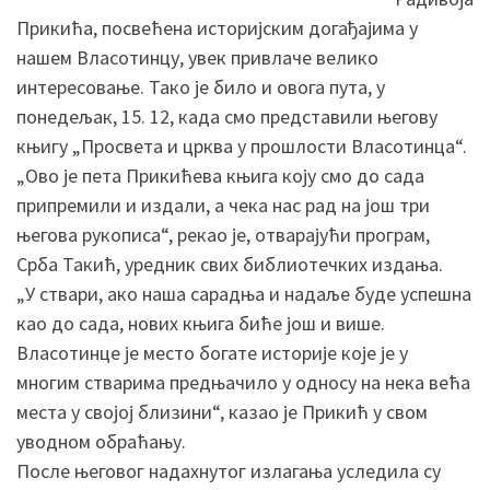
Прикића, посвећена историјским догађајима у
нашем Власотинцу, увек привлаче велико
интересовање. Тако је било и овога пута, у
понедељак, 15. 12, када смо представили његову
књигу „Просвета и црква у прошлости Власотинца“.
„Ово је пета Прикићева књига коју смо до сада
припремили и издали, а чека нас рад на још три
његова рукописа“, рекао је, отварајући програм,
Срба Такић, уредник свих библиотечких издања.
„У ствари, ако наша сарадња и надаље буде успешна
као до сада, нових књига биће још и више.
Власотинце је место богате историје које је у
многим стварима предњачило у односу на нека већа
места у својој близини“, казао је Прикић у свом
уводном обраћању.
После његовог надахнутог излагања уследила су