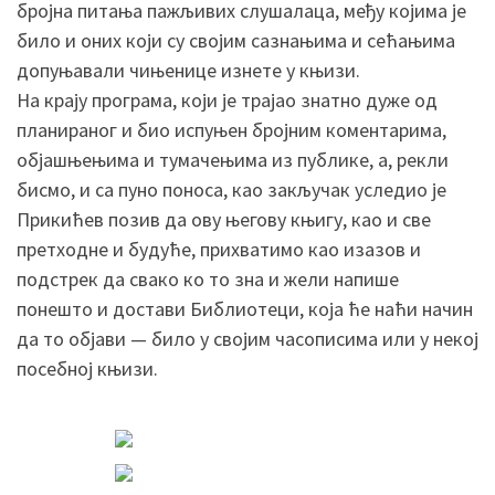
бројна питања пажљивих слушалаца, међу којима је
било и оних који су својим сазнањима и сећањима
допуњавали чињенице изнете у књизи.
На крају програма, који је трајао знатно дуже од
планираног и био испуњен бројним коментарима,
објашњењима и тумачењима из публике, а, рекли
бисмо, и са пуно поноса, као закључак уследио је
Прикићев позив да ову његову књигу, као и све
претходне и будуће, прихватимо као изазов и
подстрек да свако ко то зна и жели напише
понешто и достави Библиотеци, која ће наћи начин
да то објави — било у својим часописима или у некој
посебној књизи.