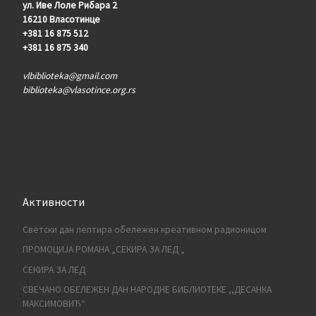
ул. Иве Лоле Рибара 2
16210 Власотинце
+381 16 875 512
+381 16 875 340
vlbiblioteka@gmail.com
biblioteka@vlasotince.org.rs
Активности
Светски дан лептира обележен креативном радионицом
ПРОМОЦИЈА РОМАНА „СЕКИРА ЗА ЛЕД „
СЕКИРА ЗА ЛЕД
СВЕЧАНО ОБЕЛЕЖЕН ДАН НАРОДНЕ БИБЛИОТЕКЕ ,,ДЕСАНКА
МАКСИМОВИЋ“