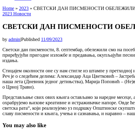
Home
»
2023
»
СВЕТСКИ ДАН ПИСМЕНОСТИ ОБЕЛЕЖИЛ
2023
Новости
СВЕТСКИ ДАН ПИСМЕНОСТИ ОБЕ
by
admin
|
Published
11/09/2023
Светски дан писмености, 8. септембар, обележили смо на посеб
приређујући пригодне изложбе и предавања, окупљајући песник
издања.
Стицајем околности оне су нам стигле из штампе у претходној 
Реч је о следећим делима: Александар Аца Цветковић – Јастреб
наша лета (Дневник једног детињства), Марија Поповић – (Не)
о Црној Трави).
Представљање свих ових књига остављамо за наредне месеце, а
охрабрујемо њихове креативне и истраживачке напоре. Овде ће
светска рата“, који реализујемо уз подршку Општинске скупшт
славу писмености и књига, учења и сазнавања, и наравно – на
You may also like