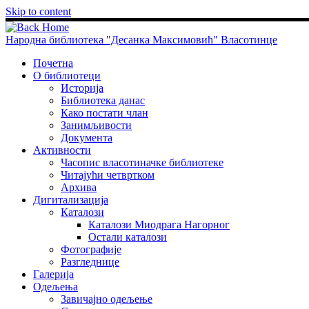
Skip to content
Народна библиотека "Десанка Максимовић" Власотинце
Почетна
О библиотеци
Историја
Библиотека данас
Како постати члан
Занимљивости
Документа
Активности
Часопис власотиначке библиотеке
Читајући четвртком
Архива
Дигитализација
Каталози
Каталози Миодрага Нагорног
Остали каталози
Фотографије
Разгледнице
Галерија
Одељења
Завичајно одељење