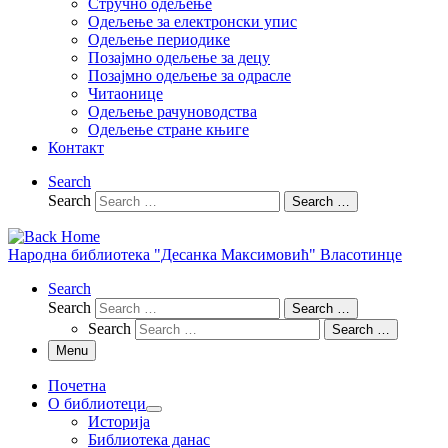
Стручно одељење
Одељење за електронски упис
Одељење периодике
Позајмно одељење за децу
Позајмно одељење за одрасле
Читаонице
Одељење рачуноводства
Одељење стране књиге
Контакт
Search
Search
Search …
Народна библиотека "Десанка Максимовић" Власотинце
Search
Search
Search …
Search
Search …
Menu
Почетна
О библиотеци
Историја
Библиотека данас