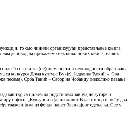
у функцији, то смо чинили организујући представљање књига,
о нам је повод да прикажемо неколико нових књига, наших
а подсећа на статус (не)писмености и неопходности образовања.
ма са конкурса Дома културе Вучје), Јадранка Ђокић – Сва
ка песама), Срба Такић – Сабор на Чобанцу (неколико певања
здаваштву, са циљем да подстичемо завичајне ауторе и
квиру појекта „Културни и јавни живот Власотинца између два
међу траженијима из фонда нашег Завичајног одељења. Све у