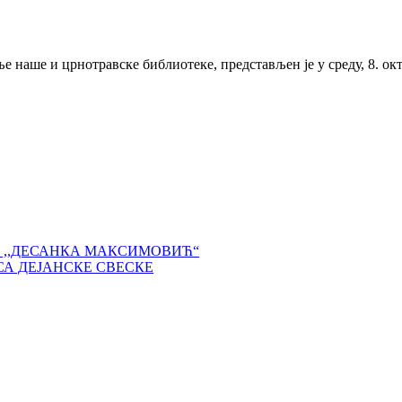
ње наше и црнотравске библиотеке, представљен је у среду, 8. ок
 ,,ДЕСАНКА МАКСИМОВИЋ“
СА ДЕЈАНСКЕ СВЕСКЕ