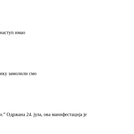
 наступ имао
лику замолили смо
” Одржана 24. јула, ова манифестација је