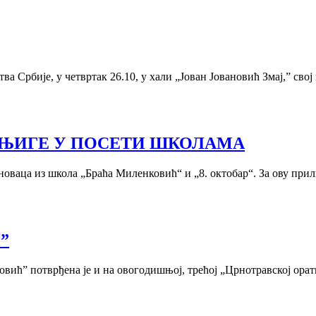
а Србије, у четвртак 26.10, у хали „Јован Јовановић Змај,” свој
ЊИГЕ У ПОСЕТИ ШКОЛАМА
новаца из школа „Браћа Миленковић“ и „8. октобар“. За ову при
”
ић” потврђена је и на овогодишњој, трећој „Црнотравској орати.