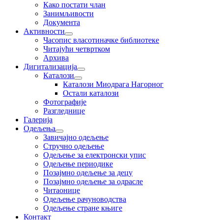
Како постати члан
Занимљивости
Документа
Активности
Часопис власотиначке библиотеке
Читајући четвртком
Архива
Дигитализација
Каталози
Каталози Миодрага Нагорног
Остали каталози
Фотографије
Разгледнице
Галерија
Одељења
Завичајно одељење
Стручно одељење
Одељење за електронски упис
Одељење периодике
Позајмно одељење за децу
Позајмно одељење за одрасле
Читаонице
Одељење рачуноводства
Одељење стране књиге
Контакт