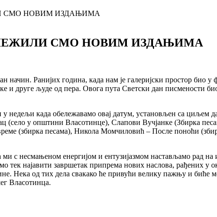
И СМО НОВИМ ИЗДАЊИМА
ЛЕЖИЛИ СМО НОВИМ ИЗДАЊИМА
ан начин. Ранијих година, када нам је галеријски простор био 
е и друге људе од пера. Овога пута Светски дан писмености би
и у недељи када обележавамо овај датум, установљен са циљем д
ац (село у општини Власотинце), Слапови Вучјанке (Збирка песа
време (збирка песама), Никола Момчиловић – После поноћи (збир
 ми с несмањеном енергијом и ентузијазмом настављамо рад на и
мо тек најавити завршетак припрема нових наслова, рађених у о
ине. Нека од тих дела свакако ће привући велику пажњу и биће 
шег Власотинца.