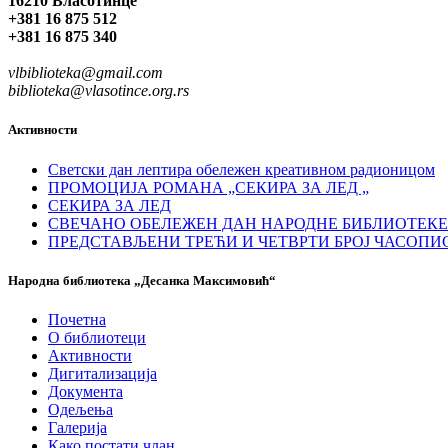
16210 Власотинце
+381 16 875 512
+381 16 875 340
vlbiblioteka@gmail.com
biblioteka@vlasotince.org.rs
Активности
Светски дан лептира обележен креативном радионицом
ПРОМОЦИЈА РОМАНА „СЕКИРА ЗА ЛЕД „
СЕКИРА ЗА ЛЕД
СВЕЧАНО ОБЕЛЕЖЕН ДАН НАРОДНЕ БИБЛИОТЕКЕ
ПРЕДСТАВЉЕНИ ТРЕЋИ И ЧЕТВРТИ БРОЈ ЧАСОПИ
Народна библиотека „Десанка Максимовић“
Почетна
О библиотеци
Активности
Дигитализација
Документа
Одељења
Галерија
Како постати члан