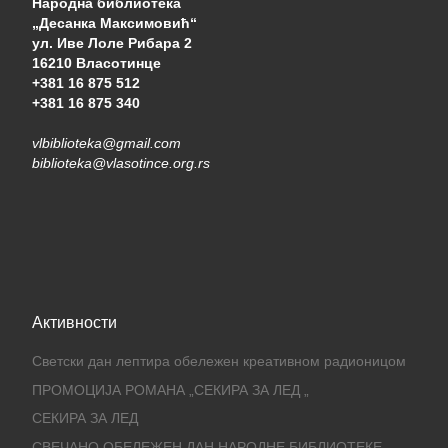
Народна библиотека
„Десанка Максимовић“
ул. Иве Лоле Рибара 2
16210 Власотинце
+381 16 875 512
+381 16 875 340
vlbiblioteka@gmail.com
biblioteka@vlasotince.org.rs
Активности
Светски дан лептира обележен креативном радионицом
ПРОМОЦИЈА РОМАНА „СЕКИРА ЗА ЛЕД „
СЕКИРА ЗА ЛЕД
СВЕЧАНО ОБЕЛЕЖЕН ДАН НАРОДНЕ БИБЛИОТЕКЕ