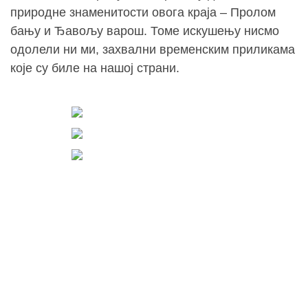
природне знаменитости овога краја – Пролом
бању и Ђавољу варош. Томе искушењу нисмо
одолели ни ми, захвални временским приликама
које су биле на нашој страни.