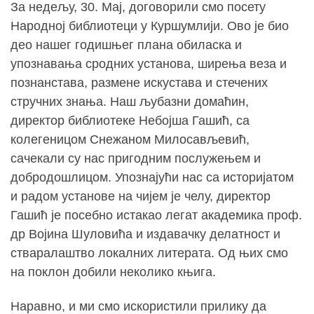
За недељу, 30. Мај, договорили смо посету
Народној библиотеци у Куршумлији. Ово је био
део нашег годишњег плана обиласка и
упознавања сродних установа, ширења веза и
познанстава, размене искустава и стечених
стручних знања. Наш љубазни домаћин,
директор библиотеке Небојша Гашић, са
колегеницом Снежаном Милосављевић,
сачекали су нас пригодним послужењем и
добродошлицом. Упознајући нас са историјатом
и радом установе на чијем је челу, директор
Гашић је посебно истакао легат академика проф.
др Војина Шуловића и издавачку делатност и
стваралаштво локалних литерата. Од њих смо
на поклон добили неколико књига.
Наравно, и ми смо искористили прилику да