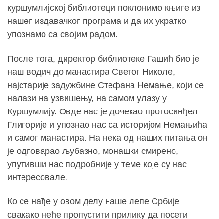
куршумлијској библиотеци поклонимо књиге из
нашег издавачког програма и да их укратко
упознамо са својим радом.
После тога, директор библиотеке Гашић био је
наш водич до манастира Светог Николе,
најстарије задужбине Стефана Немање, који се
налази на узвишењу, на самом улазу у
Куршумлију. Овде нас је дочекао протосинђел
Глигорије и упознао нас са историјом Немањића
и самог манастира. На нека од наших питања он
је одговарао љубазно, монашки смирено,
упутивши нас подробније у теме које су нас
интересовале.
Ко се нађе у овом делу наше лепе Србије
свакако неће пропустити прилику да посети