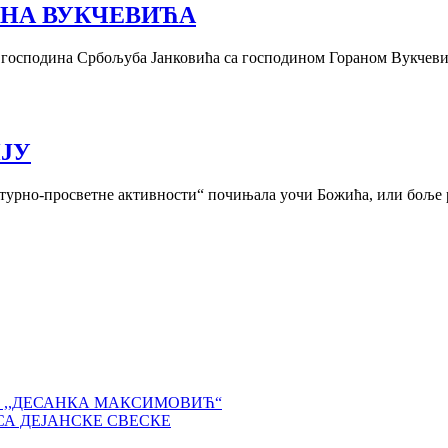
НА ВУКЧЕВИЋА
у господина Србољуба Јанковића са господином Гораном Вукчеви
ИЈУ
културно-просветне активности“ почињала уочи Божића, или боље
 ,,ДЕСАНКА МАКСИМОВИЋ“
СА ДЕЈАНСКЕ СВЕСКЕ