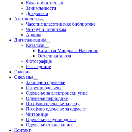
Како постати члан
Занимљивости
Документа
Активности
Часопис власотиначке библиотеке
Читајући четвртком
Архива
Дигитализација
Каталози
Каталози Миодрага Нагорног
Остали каталози
Фотографије
Разгледнице
Галерија
Одељења
Завичајно одељење
Стручно одељење
Одељење за електронски упис
Одељење периодике
Позајмно одељење за децу
Позајмно одељење за одрасле
Читаонице
Одељење рачуноводства
Одељење стране књиге
Контакт