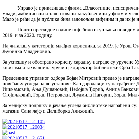
Управо је приказивање филма „Власотинце, неиспричана прич
млади, амбициозни и талентовани заљубљеници у филм и у свој
Мало је рећи да је публика била задовољна виђеним и да их је
Пошто претходне године није било окупљања поводом дана биб
2019. и за 2020. годину.
Најчиталац у категорији млађих корисника, за 2019. је Урош Ст
Љубинка Младеновић.
За успешну и обострано корисну сарадњу награде су уручене 
књигама и захвалница уручио је директор библиотеке Срба Так
Председник управног одбора Бојан Митровић предао је наград
повећању угледа наше установе. Као дародавци су награђени:
Ишљамовић, Ања Душановић, Небојша Ђорић, Аница Банковић
Стојиљковић, Горан Петровски, Људмила Нагорни, Зоран Мил
За медијску подршку и јачање угледа библиотеке награђени су
магазин Сана лајф и Далиборка Алихоџић.