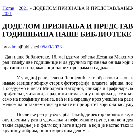
Home
»
2021
»
ДОДЕЛОМ ПРИЗНАЊА И ПРЕДСТАВЉАЊЕМ
2021
ДОДЕЛОМ ПРИЗНАЊА И ПРЕДСТА
ГОДИШЊИЦА НАШЕ БИБЛИОТЕКЕ
by
admin
|
Published
05/09/2023
Дан наше библиотеке, 16. мај (датум рођења Десанка Максимовић
рад између две годишњице и да уручимо признања онима који с
пратиоци и подржаваоци наших програма и садржаја.
У уводној речи, Јелена Лепојевић је то образложила овако: „Н
имамо завидну збирку старих фотографија, плаката, афиша, п
Поседујемо и легат Миодрага Нагорног, сликара и графичара, к
пријатељи, читаоци, сарадници помагачи у напорима да се књига
само на позајмицу књига, већ и на сарадњу кроз учешће на ра
жељом да истакнемо значај књиге и приоритет који она заслужу
После ње реч је узео Срба Такић, директор библиотеке, који
окупљеним у разна удружења и неформалне групе, или који делу
такве сарадње је и филм који ћете видети, а који је настао т
крунишу добрим, општекорисним делом“.