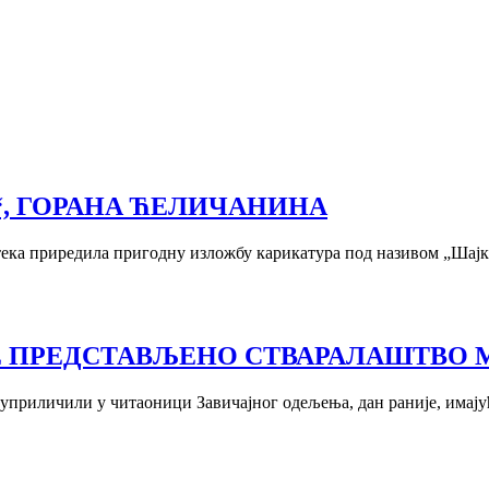
“, ГОРАНА ЋЕЛИЧАНИНА
тека приредила пригодну изложбу карикатура под називом „Шајка
Е ПРЕДСТАВЉЕНО СТВАРАЛАШТВО 
 уприличили у читаоници Завичајног одељења, дан раније, имају