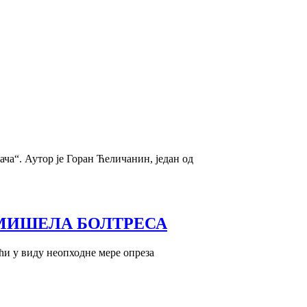
ча“. Аутор је Горан Ћеличанин, један од
МИШЕЛА БОЛТРЕСА
ћи у виду неопходне мере опреза