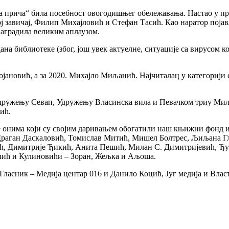
а“ била посебност овогодишњег обележавања. Настао у продук
 завичај, Филип Михајловић и Стефан Тасић. Као наратор појав
 наградила великим аплаузом.
лиотеке (због, још увек актуелне, ситуације са вирусом корон
ојановић, а за 2020. Михајло Миљанић. Најчиталац у категорији с
Удружењу Севап, Удружењу Власинска вила и Певачком триу Мила
ић.
е онима који су својим даривањем обогатили наш књижни фонд 
 Драган Даскаловић, Томислав Митић, Мишел Болтрес, Љиљана Г
, Димитрије Ђикић, Анита Пешић, Милан С. Димитријевић, Ђ
чић и Кулиновићи – Зоран, Жељка и Аљоша.
: Гласник – Медија центар 016 и Данило Коцић, Југ медија и Вл