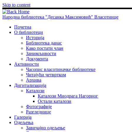
Skip to content
Народна библиотека "Десанка Максимовић" Власотинце
Почетна
О библиотеци
Историја
Библиотека данас
Како постати члан
Занимљивости
Документа
Активности
Часопис власотиначке библиотеке
Читајући четвртком
Архива
Дигитализација
Каталози
Каталози Миодрага Нагорног
Остали каталози
Фотографије
Разгледнице
Галерија
Одељења
Завичајно одељење