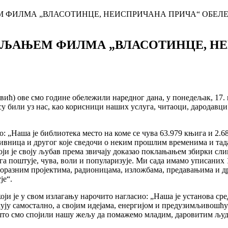
 ФИЛМА „ВЛАСОТИНЦЕ, НЕИСПРИЧАНА ПРИЧА“ ОБЕ
ВЉАЊЕМ ФИЛМА „ВЛАСОТИНЦЕ, Н
) ове смо године обележили наредног дана, у понедељак, 17. маја
у били уз нас, као корисници наших услуга, читаоци, дародавци
аша је библиотека место на коме се чува 63.979 књига и 2.680 
озивница и другог које сведочи о неким прошлим временима и 
оји је своју љубав према звичају доказао поклањањем збирки сли
 поштује, чува, воли и популаризује. Ми сада имамо уписаних 1.
зноразним пројектима, радионицама, изложбама, предавањима и д
је“.
 је у свом излагању нарочито нагласио: „Наша је установа ср
ју самостално, а својим идејама, енергијом и предузимљивошћу ж
ако што смо спојили нашу жељу да помажемо младим, даровитим љ