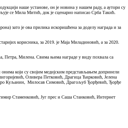
цији наше установе, он је новина у нашем раду, а аутори су
љује се Мила Митић, док је сценарио написао Срба Такић.
а) зато је ова прилика искоришћена за доделу награда и за
таријих корисника, за 2019. је Маја Миладиновић, а за 2020.
, Петра, Милена. Свима њима награде у виду похвала са
и онима који су својим медијским представљањем допринели
лигоријевић, Оливера Петковић, Драгица Ћирковић, Јелена
уро Куљанин, Милосав Симовић, Драгољуб Ђорђевић, Ђорђе
астимир Стаменковић, Југ прес и Саша Станковић, Интернет