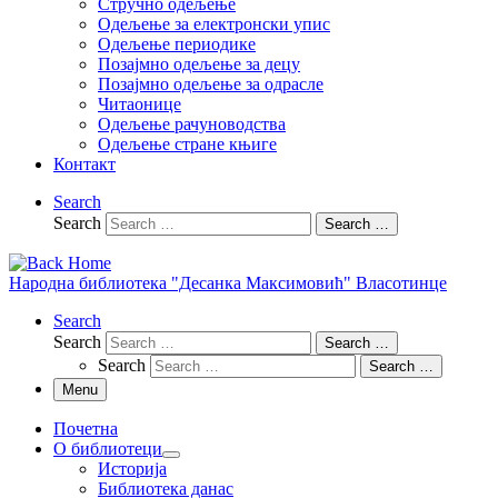
Стручно одељење
Одељење за електронски упис
Одељење периодике
Позајмно одељење за децу
Позајмно одељење за одрасле
Читаонице
Одељење рачуноводства
Одељење стране књиге
Контакт
Search
Search
Search …
Народна библиотека "Десанка Максимовић" Власотинце
Search
Search
Search …
Search
Search …
Menu
Почетна
О библиотеци
Историја
Библиотека данас