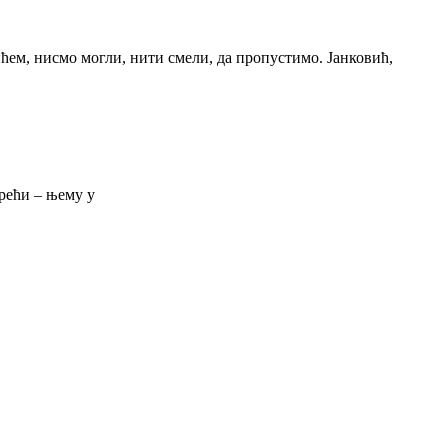
ћем, нисмо могли, нити смели, да пропустимо. Јанковић,
 рећи – њему у