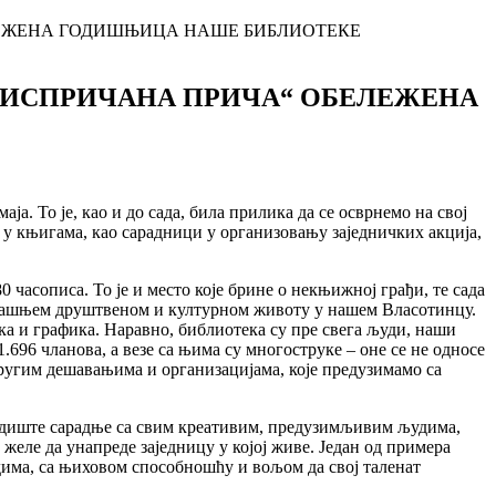
ЛЕЖЕНА ГОДИШЊИЦА НАШЕ БИБЛИОТЕКЕ
ЕИСПРИЧАНА ПРИЧА“ ОБЕЛЕЖЕНА
. То је, као и до сада, била прилика да се осврнемо на свој
 у књигама, као сарадници у организовању заједничких акција,
часописа. То је и место које брине о некњижној грађи, те сада
тадашњем друштвеном и културном животу у нашем Власотинцу.
ка и графика. Наравно, библиотека су пре свега људи, наши
696 чланова, а везе са њима су многоструке – оне се не односе
ругим дешавањима и организацијама, које предузимамо са
едиште сарадње са свим креативим, предузимљивим људима,
еле да унапреде заједницу у којој живе. Један од примера
удима, са њиховом способношћу и вољом да свој таленат